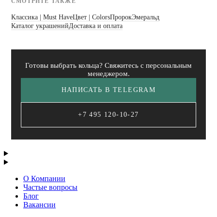
СМОТРИТЕ ТАКЖЕ
Классика | Must Have
Цвет | Colors
Пророк
Эмеральд
Каталог украшений
Доставка и оплата
Готовы выбрать кольца? Свяжитесь с персональным
менеджером.
НАПИСАТЬ В TELEGRAM
+7 495 120-10-27
О Компании
Частые вопросы
Блог
Вакансии