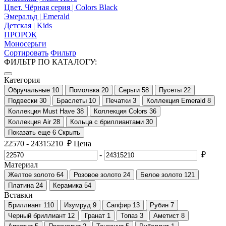
Цвет. Чёрная серия | Colors Black
Эмеральд | Emerald
Детская | Kids
ПРОРОК
Моносерьги
Сортировать
Фильтр
ФИЛЬТР ПО КАТАЛОГУ:
Категория
Обручальные
10
Помолвка
20
Серьги
58
Пусеты
22
Подвески
30
Браслеты
10
Печатки
3
Коллекция Emerald
8
Коллекция Must Have
38
Коллекция Colors
36
Коллекция Air
28
Кольца с бриллиантами
30
Показать еще 6
Скрыть
22570
-
24315210
₽
Цена
-
₽
Материал
Желтое золото
64
Розовое золото
24
Белое золото
121
Платина
24
Керамика
54
Вставки
Бриллиант
110
Изумруд
9
Сапфир
13
Рубин
7
Черный бриллиант
12
Гранат
1
Топаз
3
Аметист
8