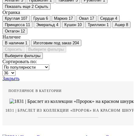
Аппатит
5
Празиолит
2
Танзанит
5
Рубеллит
1
Показать еще 2
Скрыть
Огранка
Круглая
107
Груша
6
Маркиз
17
Овал
17
Сердце
4
Принцесса
11
Эмеральд
4
Кушон
10
Триллион
1
Ашер
8
Октагон
12
Наличие
В наличии
1
Изготовим под заказ
204
Сбросить
Выберите фильтры
Выберите фильтры
Сортировать по:
Закрыть
ПОПУЛЯРНОЕ В КАТЕГОРИИ
1831 | БРАСЛЕТ ИЗ КОЛЛЕКЦИИ «ПРОРОК» НА КРАСНОМ ШНУР