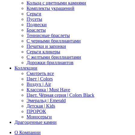
Кольца с цветными камнями
Комплекты украшений
Серьги
Пусеты
Подвески
Браслеты
Теннисные браслеты
C черными бриллиантами
Печатки и запонки
Серьги кликеры
С желтыми бриллиантами
Дорожки бриллиантов
Коллекции
Смотреть все
Цвет | Colors
Воздух | Air
Классика | Must Have
Цвет. Чёрная серия | Colors Black
Эмеральд | Emerald
Детская | Kids
ПРОРОК
Моносерьги
Драгоценные камни
О Компании