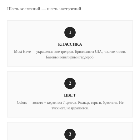
Шесть коллекций — шесть настроений.
1
КЛАССИКА
Must Have — украшения вне трендов. Бриллианты GIA, чистые линии.
Базовый ювелирный гардероб.
2
ЦВЕТ
Colors — золото + керамика 7 цветов. Кольца, серьги, браслеты. Не
тускнеет, не царапается.
3