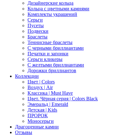
Дизайнерские кольца
Кольца с цветными камнями
Комплекты украшений
Серьги
Пусеты
Подвески
Браслеты
Теннисные браслеты
C черными бриллиантами
Печатки и запонки
Серьги кликеры
С желтыми бриллиантами
Дорожки бриллиантов
Коллекции
Цвет | Colors
Воздух | Air
Классика | Must Have
Цвет. Чёрная серия | Colors Black
Эмеральд | Emerald
Детская | Kids
ПРОРОК
Моносерьги
Драгоценные камни
Отзывы