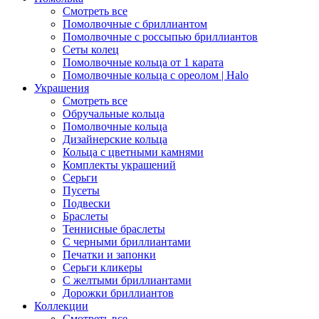
Смотреть все
Помолвочные с бриллиантом
Помолвочные с россыпью бриллиантов
Сеты колец
Помолвочные кольца от 1 карата
Помолвочные кольца с ореолом | Halo
Украшения
Смотреть все
Обручальные кольца
Помолвочные кольца
Дизайнерские кольца
Кольца с цветными камнями
Комплекты украшений
Серьги
Пусеты
Подвески
Браслеты
Теннисные браслеты
C черными бриллиантами
Печатки и запонки
Серьги кликеры
С желтыми бриллиантами
Дорожки бриллиантов
Коллекции
Смотреть все