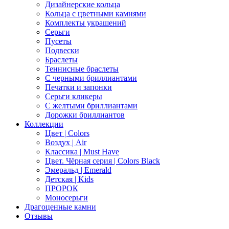
Дизайнерские кольца
Кольца с цветными камнями
Комплекты украшений
Серьги
Пусеты
Подвески
Браслеты
Теннисные браслеты
C черными бриллиантами
Печатки и запонки
Серьги кликеры
С желтыми бриллиантами
Дорожки бриллиантов
Коллекции
Цвет | Colors
Воздух | Air
Классика | Must Have
Цвет. Чёрная серия | Colors Black
Эмеральд | Emerald
Детская | Kids
ПРОРОК
Моносерьги
Драгоценные камни
Отзывы