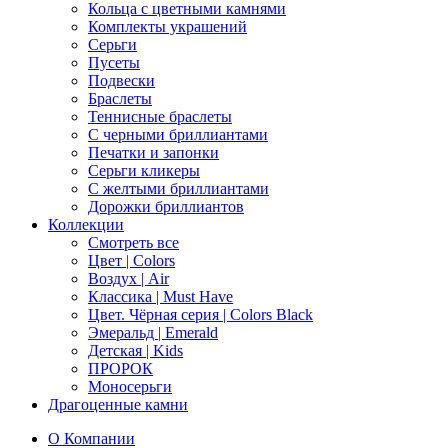
Кольца с цветными камнями
Комплекты украшений
Серьги
Пусеты
Подвески
Браслеты
Теннисные браслеты
C черными бриллиантами
Печатки и запонки
Серьги кликеры
С желтыми бриллиантами
Дорожки бриллиантов
Коллекции
Смотреть все
Цвет | Colors
Воздух | Air
Классика | Must Have
Цвет. Чёрная серия | Colors Black
Эмеральд | Emerald
Детская | Kids
ПРОРОК
Моносерьги
Драгоценные камни
О Компании