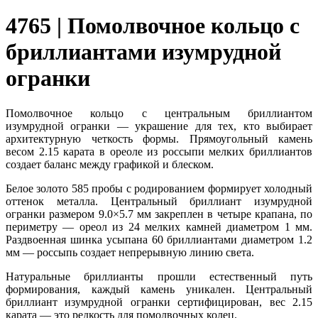
4765 | Помолвочное кольцо с
бриллиантами изумрудной
огранки
Помолвочное кольцо с центральным бриллиантом
изумрудной огранки — украшение для тех, кто выбирает
архитектурную четкость формы. Прямоугольный камень
весом 2.15 карата в ореоле из россыпи мелких бриллиантов
создает баланс между графикой и блеском.
Белое золото 585 пробы с родированием формирует холодный
оттенок металла. Центральный бриллиант изумрудной
огранки размером 9.0×5.7 мм закреплен в четыре крапана, по
периметру — ореол из 24 мелких камней диаметром 1 мм.
Раздвоенная шинка усыпана 60 бриллиантами диаметром 1.2
мм — россыпь создает непрерывную линию света.
Натуральные бриллианты прошли естественный путь
формирования, каждый камень уникален. Центральный
бриллиант изумрудной огранки сертифицирован, вес 2.15
карата — это редкость для помолвочных колец.