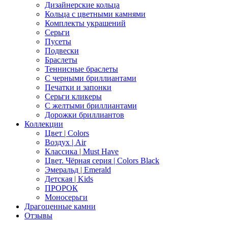
Дизайнерские кольца
Кольца с цветными камнями
Комплекты украшений
Серьги
Пусеты
Подвески
Браслеты
Теннисные браслеты
C черными бриллиантами
Печатки и запонки
Серьги кликеры
С желтыми бриллиантами
Дорожки бриллиантов
Коллекции
Цвет | Colors
Воздух | Air
Классика | Must Have
Цвет. Чёрная серия | Colors Black
Эмеральд | Emerald
Детская | Kids
ПРОРОК
Моносерьги
Драгоценные камни
Отзывы