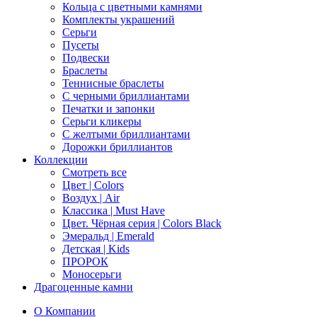
Кольца с цветными камнями
Комплекты украшений
Серьги
Пусеты
Подвески
Браслеты
Теннисные браслеты
C черными бриллиантами
Печатки и запонки
Серьги кликеры
С желтыми бриллиантами
Дорожки бриллиантов
Коллекции
Смотреть все
Цвет | Colors
Воздух | Air
Классика | Must Have
Цвет. Чёрная серия | Colors Black
Эмеральд | Emerald
Детская | Kids
ПРОРОК
Моносерьги
Драгоценные камни
О Компании