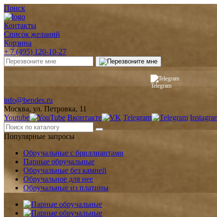
Поиск
Контакты
Список желаний
Корзина
+ 7 (495) 120-10-27
Telegram
info@bendes.ru
Москва, ул. Петровка, 11
Youtube
Вконтакте
Telegram
Instagra
Популярные запросы
Обручальные с бриллиантами
Парные обручальные
Обручальные без камней
Обручальное для нее
Обручальные из платины