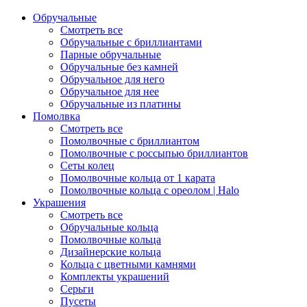
Обручальные
Смотреть все
Обручальные с бриллиантами
Парные обручальные
Обручальные без камней
Обручальное для него
Обручальное для нее
Обручальные из платины
Помолвка
Смотреть все
Помолвочные с бриллиантом
Помолвочные с россыпью бриллиантов
Сеты колец
Помолвочные кольца от 1 карата
Помолвочные кольца с ореолом | Halo
Украшения
Смотреть все
Обручальные кольца
Помолвочные кольца
Дизайнерские кольца
Кольца с цветными камнями
Комплекты украшений
Серьги
Пусеты