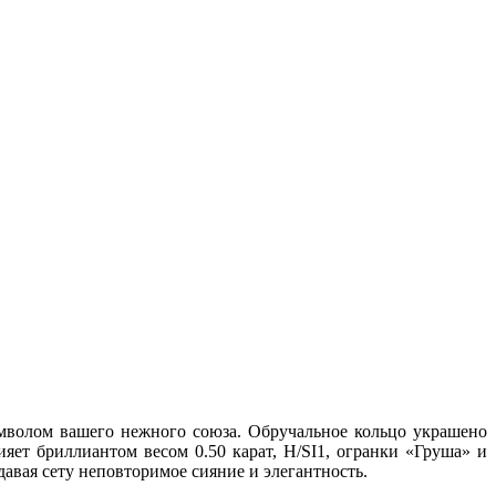
Онлайн-чат
мволом вашего нежного союза. Обручальное кольцо украшено
ияет бриллиантом весом 0.50 карат, H/SI1, огранки «Груша» и
авая сету неповторимое сияние и элегантность.