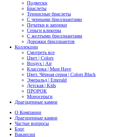
Подвески
Браслеты
Теннисные браслеты
C черными бриллиантами
Печатки и запонки
Серьги кликеры
С желтыми бриллиантами
Дорожки бриллиантов
Коллекции
Смотреть все
Цвет | Colors
Воздух | Air
Классика | Must Have
Цвет. Чёрная серия | Colors Black
Эмеральд | Emerald
Детская | Kids
ПРОРОК
Моносерьги
Драгоценные камни
О Компании
Драгоценные камни
Частые вопросы
Блог
Вакансии