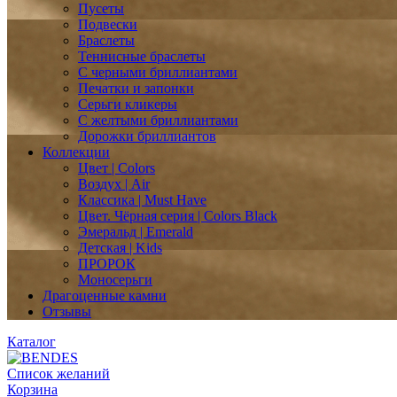
Пусеты
Подвески
Браслеты
Теннисные браслеты
C черными бриллиантами
Печатки и запонки
Серьги кликеры
С желтыми бриллиантами
Дорожки бриллиантов
Коллекции
Цвет | Colors
Воздух | Air
Классика | Must Have
Цвет. Чёрная серия | Colors Black
Эмеральд | Emerald
Детская | Kids
ПРОРОК
Моносерьги
Драгоценные камни
Отзывы
Каталог
Список желаний
Корзина