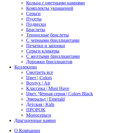
Кольца с цветными камнями
Комплекты украшений
Серьги
Пусеты
Подвески
Браслеты
Теннисные браслеты
C черными бриллиантами
Печатки и запонки
Серьги кликеры
С желтыми бриллиантами
Дорожки бриллиантов
Коллекции
Смотреть все
Цвет | Colors
Воздух | Air
Классика | Must Have
Цвет. Чёрная серия | Colors Black
Эмеральд | Emerald
Детская | Kids
ПРОРОК
Моносерьги
Драгоценные камни
О Компании