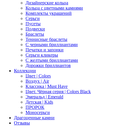
Дизайнерские кольца
Кольца с цветными камнями
Комплекты украшений
Серьги
Пусеты
Подвески
Браслеты
Теннисные браслеты
C черными бриллиантами
Печатки и запонки
Серьги кликеры
С желтыми бриллиантами
Дорожки бриллиантов
Коллекции
Цвет | Colors
Воздух | Air
Классика | Must Have
Цвет. Чёрная серия | Colors Black
Эмеральд | Emerald
Детская | Kids
ПРОРОК
Моносерьги
Драгоценные камни
Отзывы