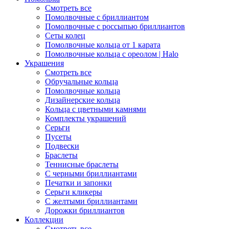
Смотреть все
Помолвочные с бриллиантом
Помолвочные с россыпью бриллиантов
Сеты колец
Помолвочные кольца от 1 карата
Помолвочные кольца с ореолом | Halo
Украшения
Смотреть все
Обручальные кольца
Помолвочные кольца
Дизайнерские кольца
Кольца с цветными камнями
Комплекты украшений
Серьги
Пусеты
Подвески
Браслеты
Теннисные браслеты
C черными бриллиантами
Печатки и запонки
Серьги кликеры
С желтыми бриллиантами
Дорожки бриллиантов
Коллекции
Смотреть все