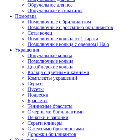
Обручальное для нее
Обручальные из платины
Помолвка
Помолвочные с бриллиантом
Помолвочные с россыпью бриллиантов
Сеты колец
Помолвочные кольца от 1 карата
Помолвочные кольца с ореолом | Halo
Украшения
Обручальные кольца
Помолвочные кольца
Дизайнерские кольца
Кольца с цветными камнями
Комплекты украшений
Серьги
Пусеты
Подвески
Браслеты
Теннисные браслеты
C черными бриллиантами
Печатки и запонки
Серьги кликеры
С желтыми бриллиантами
Дорожки бриллиантов
Коллекции