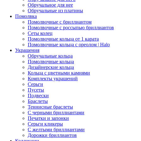
Обручальное для нее
Обручальные из платины
Помолвка
Помолвочные с бриллиантом
Помолвочные с россыпью бриллиантов
Сеты колец
Помолвочные кольца от 1 карата
Помолвочные кольца с ореолом | Halo
Украшения
Обручальные кольца
Помолвочные кольца
Дизайнерские кольца
Кольца с цветными камнями
Комплекты украшений
Серьги
Пусеты
Подвески
Браслеты
Теннисные браслеты
C черными бриллиантами
Печатки и запонки
Серьги кликеры
С желтыми бриллиантами
Дорожки бриллиантов
Коллекции