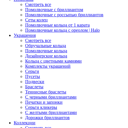
Смотреть все
Помолвочные с бриллиантом
Помолвочные с россыпью бриллиантов
Сеты колец
Помолвочные кольца от 1 карата
Помолвочные кольца с ореолом | Halo
Украшения
Смотреть все
Обручальные кольца
Помолвочные кольца
Дизайнерские кольца
Кольца с цветными камнями
Комплекты украшений
Серьги
Пусеты
Подвески
Браслеты
Теннисные браслеты
C черными бриллиантами
Печатки и запонки
Серьги кликеры
С желтыми бриллиантами
Дорожки бриллиантов
Коллекции
Смотреть все