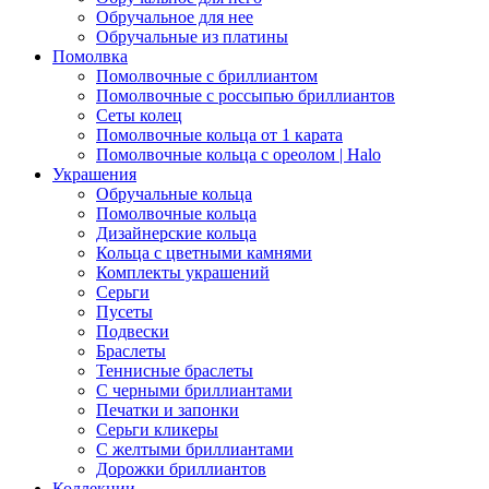
Обручальное для нее
Обручальные из платины
Помолвка
Помолвочные с бриллиантом
Помолвочные с россыпью бриллиантов
Сеты колец
Помолвочные кольца от 1 карата
Помолвочные кольца с ореолом | Halo
Украшения
Обручальные кольца
Помолвочные кольца
Дизайнерские кольца
Кольца с цветными камнями
Комплекты украшений
Серьги
Пусеты
Подвески
Браслеты
Теннисные браслеты
C черными бриллиантами
Печатки и запонки
Серьги кликеры
С желтыми бриллиантами
Дорожки бриллиантов
Коллекции