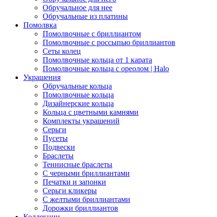
Обручальное для нее
Обручальные из платины
Помолвка
Помолвочные с бриллиантом
Помолвочные с россыпью бриллиантов
Сеты колец
Помолвочные кольца от 1 карата
Помолвочные кольца с ореолом | Halo
Украшения
Обручальные кольца
Помолвочные кольца
Дизайнерские кольца
Кольца с цветными камнями
Комплекты украшений
Серьги
Пусеты
Подвески
Браслеты
Теннисные браслеты
C черными бриллиантами
Печатки и запонки
Серьги кликеры
С желтыми бриллиантами
Дорожки бриллиантов
Коллекции