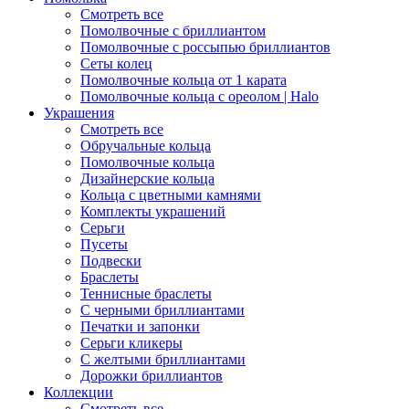
Смотреть все
Помолвочные с бриллиантом
Помолвочные с россыпью бриллиантов
Сеты колец
Помолвочные кольца от 1 карата
Помолвочные кольца с ореолом | Halo
Украшения
Смотреть все
Обручальные кольца
Помолвочные кольца
Дизайнерские кольца
Кольца с цветными камнями
Комплекты украшений
Серьги
Пусеты
Подвески
Браслеты
Теннисные браслеты
C черными бриллиантами
Печатки и запонки
Серьги кликеры
С желтыми бриллиантами
Дорожки бриллиантов
Коллекции
Смотреть все