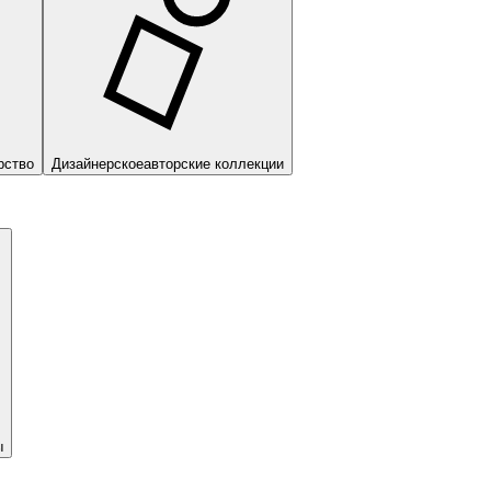
рство
Дизайнерское
авторские коллекции
ы