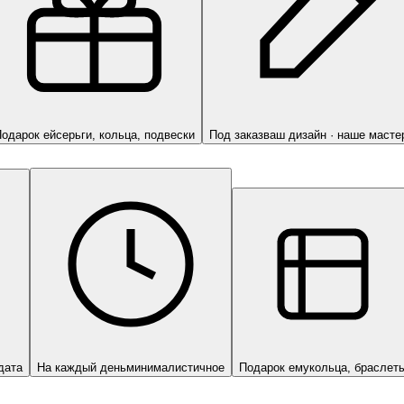
одарок ей
серьги, кольца, подвески
Под заказ
ваш дизайн · наше масте
дата
На каждый день
минималистичное
Подарок ему
кольца, браслет