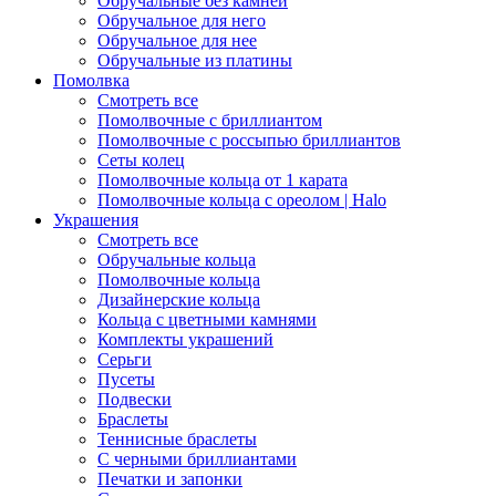
Обручальные без камней
Обручальное для него
Обручальное для нее
Обручальные из платины
Помолвка
Смотреть все
Помолвочные с бриллиантом
Помолвочные с россыпью бриллиантов
Сеты колец
Помолвочные кольца от 1 карата
Помолвочные кольца с ореолом | Halo
Украшения
Смотреть все
Обручальные кольца
Помолвочные кольца
Дизайнерские кольца
Кольца с цветными камнями
Комплекты украшений
Серьги
Пусеты
Подвески
Браслеты
Теннисные браслеты
C черными бриллиантами
Печатки и запонки