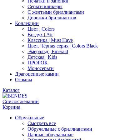
Печатки и запонки
Серьги кликеры
С желтыми бриллиантами
Дорожки бриллиантов
Коллекции
Цвет | Colors
Воздух | Air
Классика | Must Have
Цвет. Чёрная серия | Colors Black
Эмеральд | Emerald
Детская | Kids
ПРОРОК
Моносерьги
Драгоценные камни
Отзывы
Каталог
Список желаний
Корзина
Обручальные
Смотреть все
Обручальные с бриллиантами
Парные обручальные