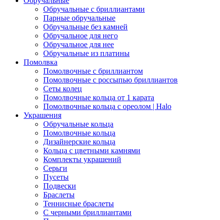
Обручальные
Обручальные с бриллиантами
Парные обручальные
Обручальные без камней
Обручальное для него
Обручальное для нее
Обручальные из платины
Помолвка
Помолвочные с бриллиантом
Помолвочные с россыпью бриллиантов
Сеты колец
Помолвочные кольца от 1 карата
Помолвочные кольца с ореолом | Halo
Украшения
Обручальные кольца
Помолвочные кольца
Дизайнерские кольца
Кольца с цветными камнями
Комплекты украшений
Серьги
Пусеты
Подвески
Браслеты
Теннисные браслеты
C черными бриллиантами