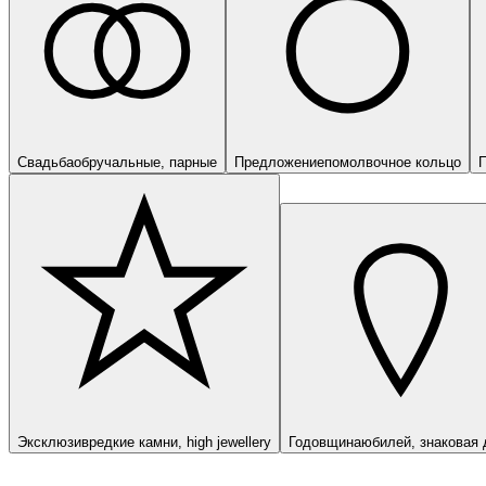
Свадьба
обручальные, парные
Предложение
помолвочное кольцо
П
Эксклюзив
редкие камни, high jewellery
Годовщина
юбилей, знаковая 