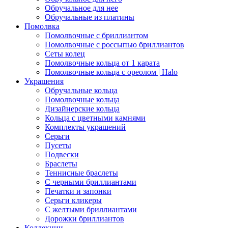
Обручальное для нее
Обручальные из платины
Помолвка
Помолвочные с бриллиантом
Помолвочные с россыпью бриллиантов
Сеты колец
Помолвочные кольца от 1 карата
Помолвочные кольца с ореолом | Halo
Украшения
Обручальные кольца
Помолвочные кольца
Дизайнерские кольца
Кольца с цветными камнями
Комплекты украшений
Серьги
Пусеты
Подвески
Браслеты
Теннисные браслеты
C черными бриллиантами
Печатки и запонки
Серьги кликеры
С желтыми бриллиантами
Дорожки бриллиантов
Коллекции