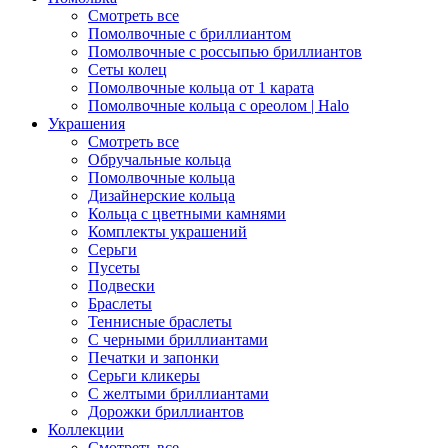
Смотреть все
Помолвочные с бриллиантом
Помолвочные с россыпью бриллиантов
Сеты колец
Помолвочные кольца от 1 карата
Помолвочные кольца с ореолом | Halo
Украшения
Смотреть все
Обручальные кольца
Помолвочные кольца
Дизайнерские кольца
Кольца с цветными камнями
Комплекты украшений
Серьги
Пусеты
Подвески
Браслеты
Теннисные браслеты
C черными бриллиантами
Печатки и запонки
Серьги кликеры
С желтыми бриллиантами
Дорожки бриллиантов
Коллекции
Смотреть все