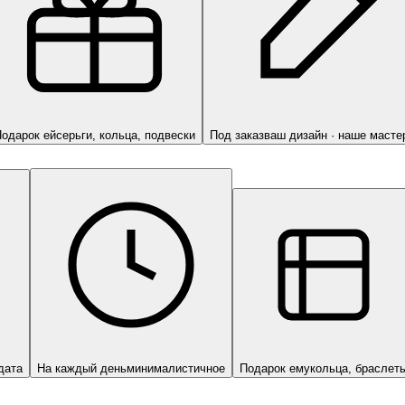
одарок ей
серьги, кольца, подвески
Под заказ
ваш дизайн · наше масте
дата
На каждый день
минималистичное
Подарок ему
кольца, браслет