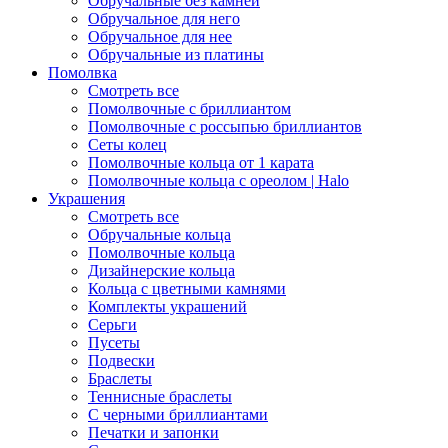
Обручальные без камней
Обручальное для него
Обручальное для нее
Обручальные из платины
Помолвка
Смотреть все
Помолвочные с бриллиантом
Помолвочные с россыпью бриллиантов
Сеты колец
Помолвочные кольца от 1 карата
Помолвочные кольца с ореолом | Halo
Украшения
Смотреть все
Обручальные кольца
Помолвочные кольца
Дизайнерские кольца
Кольца с цветными камнями
Комплекты украшений
Серьги
Пусеты
Подвески
Браслеты
Теннисные браслеты
C черными бриллиантами
Печатки и запонки