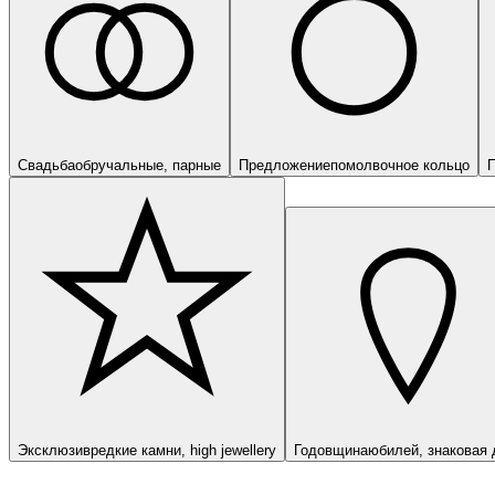
Свадьба
обручальные, парные
Предложение
помолвочное кольцо
П
Эксклюзив
редкие камни, high jewellery
Годовщина
юбилей, знаковая 