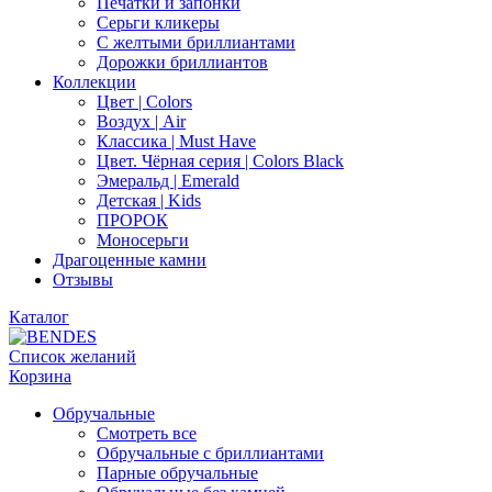
Печатки и запонки
Серьги кликеры
С желтыми бриллиантами
Дорожки бриллиантов
Коллекции
Цвет | Colors
Воздух | Air
Классика | Must Have
Цвет. Чёрная серия | Colors Black
Эмеральд | Emerald
Детская | Kids
ПРОРОК
Моносерьги
Драгоценные камни
Отзывы
Каталог
Список желаний
Корзина
Обручальные
Смотреть все
Обручальные с бриллиантами
Парные обручальные