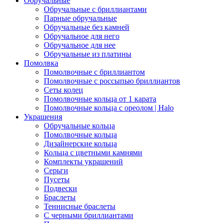
Обручальные
Обручальные с бриллиантами
Парные обручальные
Обручальные без камней
Обручальное для него
Обручальное для нее
Обручальные из платины
Помолвка
Помолвочные с бриллиантом
Помолвочные с россыпью бриллиантов
Сеты колец
Помолвочные кольца от 1 карата
Помолвочные кольца с ореолом | Halo
Украшения
Обручальные кольца
Помолвочные кольца
Дизайнерские кольца
Кольца с цветными камнями
Комплекты украшений
Серьги
Пусеты
Подвески
Браслеты
Теннисные браслеты
C черными бриллиантами