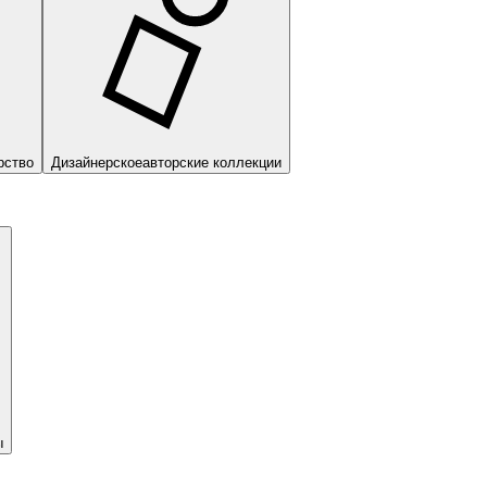
рство
Дизайнерское
авторские коллекции
ы