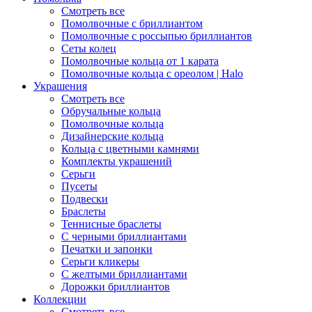
Смотреть все
Помолвочные с бриллиантом
Помолвочные с россыпью бриллиантов
Сеты колец
Помолвочные кольца от 1 карата
Помолвочные кольца с ореолом | Halo
Украшения
Смотреть все
Обручальные кольца
Помолвочные кольца
Дизайнерские кольца
Кольца с цветными камнями
Комплекты украшений
Серьги
Пусеты
Подвески
Браслеты
Теннисные браслеты
C черными бриллиантами
Печатки и запонки
Серьги кликеры
С желтыми бриллиантами
Дорожки бриллиантов
Коллекции
Смотреть все