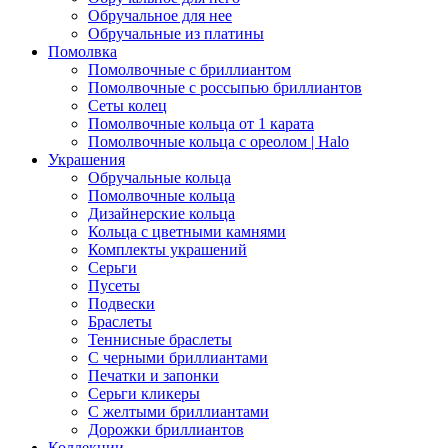
Обручальное для нее
Обручальные из платины
Помолвка
Помолвочные с бриллиантом
Помолвочные с россыпью бриллиантов
Сеты колец
Помолвочные кольца от 1 карата
Помолвочные кольца с ореолом | Halo
Украшения
Обручальные кольца
Помолвочные кольца
Дизайнерские кольца
Кольца с цветными камнями
Комплекты украшений
Серьги
Пусеты
Подвески
Браслеты
Теннисные браслеты
C черными бриллиантами
Печатки и запонки
Серьги кликеры
С желтыми бриллиантами
Дорожки бриллиантов
Коллекции