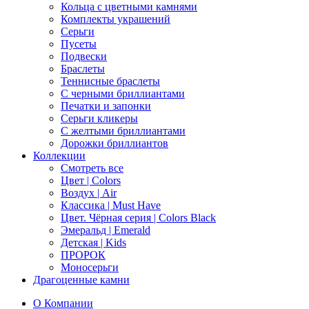
Кольца с цветными камнями
Комплекты украшений
Серьги
Пусеты
Подвески
Браслеты
Теннисные браслеты
C черными бриллиантами
Печатки и запонки
Серьги кликеры
С желтыми бриллиантами
Дорожки бриллиантов
Коллекции
Смотреть все
Цвет | Colors
Воздух | Air
Классика | Must Have
Цвет. Чёрная серия | Colors Black
Эмеральд | Emerald
Детская | Kids
ПРОРОК
Моносерьги
Драгоценные камни
О Компании