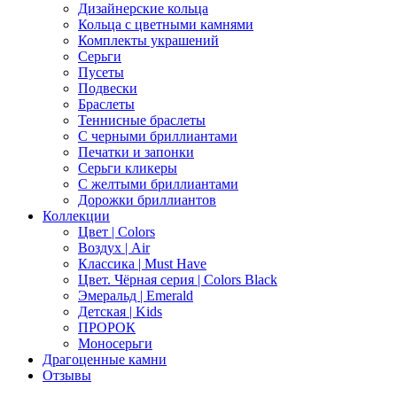
Дизайнерские кольца
Кольца с цветными камнями
Комплекты украшений
Серьги
Пусеты
Подвески
Браслеты
Теннисные браслеты
C черными бриллиантами
Печатки и запонки
Серьги кликеры
С желтыми бриллиантами
Дорожки бриллиантов
Коллекции
Цвет | Colors
Воздух | Air
Классика | Must Have
Цвет. Чёрная серия | Colors Black
Эмеральд | Emerald
Детская | Kids
ПРОРОК
Моносерьги
Драгоценные камни
Отзывы