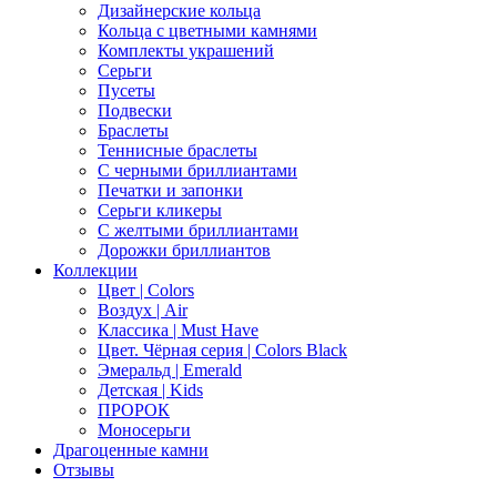
Дизайнерские кольца
Кольца с цветными камнями
Комплекты украшений
Серьги
Пусеты
Подвески
Браслеты
Теннисные браслеты
C черными бриллиантами
Печатки и запонки
Серьги кликеры
С желтыми бриллиантами
Дорожки бриллиантов
Коллекции
Цвет | Colors
Воздух | Air
Классика | Must Have
Цвет. Чёрная серия | Colors Black
Эмеральд | Emerald
Детская | Kids
ПРОРОК
Моносерьги
Драгоценные камни
Отзывы