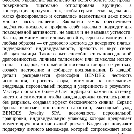
поверхность тщательно отполирована вручную, а
конструкция продумана так, чтобы серьги легко надевались,
мягко фиксировались и оставались незаметными даже после
многих часов ношения. Закрытый замок обеспечивает
надёжную посадку, а профиль серёг идеально подходит для
повседневной активности, не мешая и не вызывая усталости.
Благодаря минималистичному дизайну, серьги гармонируют с
любым образом — от делового костюма до вечернего платья,
подчеркивают индивидуальность, зрелость и вкус своей
обладательницы. Такие серьги способны стать повседневной
драгоценностью, личным талисманом или символом нового
этапа — подарок, который действительно говорит о чувствах,
создаёт настроение и собирает воспоминания. В каждой
детали раскрывается философия BENDES: честность
исполнения, строгость форм, внимание к пожеланиям
владельца, персональный подход и уверенность в результате.
Мастера с опытом более 20 лет подбирают камни по оттенку,
чистоте и симметрии, чтобы каждая дорожка светилась ровно,
без разрывов, создавая эффект бесконечного сияния. Сервис
бренда включает постоянную гарантию, ежегодный уход
BENDES Jewelry SPA, возможность персональной
гравировки, индивидуальную упаковку, которая превращает
момент вручения в настоящий ритуал. Владельцы получают
поддержку личного менеджера, который сопровождает заказ