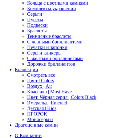
Кольца с цветными камнями
Комплекты украшений
Серьги
Пусеты
Подвески
Браслеты
Теннисные браслеты
C черными бриллиантами
Печатки и запонки
Серьги кликеры
С желтыми бриллиантами
Дорожки бриллиантов
Коллекции
Смотреть все
Цвет | Colors
Воздух | Air
Классика | Must Have
Цвет. Чёрная серия | Colors Black
Эмеральд | Emerald
Детская | Kids
ПРОРОК
Моносерьги
Драгоценные камни
О Компании