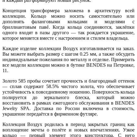
и каждый раз формируют новый рисунок.
Концепция трансформера заложена в архитектуру всей
коллекции. Кольцо можно носить самостоятельно или
дополнять фалангoвыми кольцами и моделями с
бриллиантовым павé. Когда кольца соединяются, заклёпки
одного входят в пазы другого — так рождается украшение,
которое меняется вместе с настроением и стилем владельца.
Каждое изделие коллекции Воздух изготавливается на заказ.
Вы можете выбрать размер с шагом 0.25 мм, а также обсудить
индивидуальные пожелания по металлу и отделке. Примерить
все модели коллекции можно в бутике BENDES на Петровке,
11.
Золото 585 пробы сочетает прочность и благородный оттенок
— сплав содержит 58.5% чистого золота, что обеспечивает
устойчивость к повседневному ношению. Поверхность кольца
полируется до зеркального блеска, который можно
восстановить в рамках ежегодного обслуживания в BENDES
Jewelry SPA. Доставка по России включена в стоимость,
украшение передаётся в фирменном футляре.
Коллекция Воздух родилась в период закрытых границ как
воплощение мечты о полёте и новых впечатлениях. Узкое
кольцо — первый элемент этого конструктора. С него