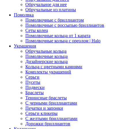
Обручальное для нее
Обручальные из платины
Помолвка
Помолвочные с бриллиантом
Помолвочные с россыпью бриллиантов
Сеты колец
Помолвочные кольца от 1 карата
Помолвочные кольца с ореолом | Halo
Украшения
Обручальные кольца
Помолвочные кольца
Дизайнерские кольца
Кольца с цветными камнями
Комплекты украшений
Серьги
Пусеты
Подвески
Браслеты
Теннисные браслеты
C черными бриллиантами
Печатки и запонки
Серьги кликеры
С желтыми бриллиантами
Дорожки бриллиантов
Коллекции