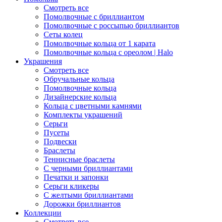
Смотреть все
Помолвочные с бриллиантом
Помолвочные с россыпью бриллиантов
Сеты колец
Помолвочные кольца от 1 карата
Помолвочные кольца с ореолом | Halo
Украшения
Смотреть все
Обручальные кольца
Помолвочные кольца
Дизайнерские кольца
Кольца с цветными камнями
Комплекты украшений
Серьги
Пусеты
Подвески
Браслеты
Теннисные браслеты
C черными бриллиантами
Печатки и запонки
Серьги кликеры
С желтыми бриллиантами
Дорожки бриллиантов
Коллекции
Смотреть все