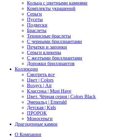
Кольца с цветными камнями
Комплекты украшений
Серьги
Пусеты
Подвески
Браслеты
Теннисные браслеты
C черными бриллиантами
Печатки и запонки
Серьги кликеры
С желтыми бриллиантами
Дорожки бриллиантов
Коллекции
Смотреть все
Цвет | Colors
Воздух | Air
Классика | Must Have
Цвет. Чёрная серия | Colors Black
Эмеральд | Emerald
Детская | Kids
ПРОРОК
Моносерьги
Драгоценные камни
О Компании