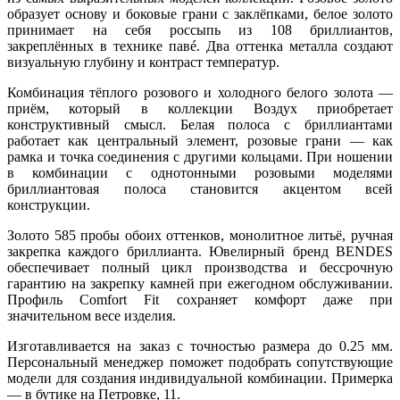
образует основу и боковые грани с заклёпками, белое золото
принимает на себя россыпь из 108 бриллиантов,
закреплённых в технике павé. Два оттенка металла создают
визуальную глубину и контраст температур.
Комбинация тёплого розового и холодного белого золота —
приём, который в коллекции Воздух приобретает
конструктивный смысл. Белая полоса с бриллиантами
работает как центральный элемент, розовые грани — как
рамка и точка соединения с другими кольцами. При ношении
в комбинации с однотонными розовыми моделями
бриллиантовая полоса становится акцентом всей
конструкции.
Золото 585 пробы обоих оттенков, монолитное литьё, ручная
закрепка каждого бриллианта. Ювелирный бренд BENDES
обеспечивает полный цикл производства и бессрочную
гарантию на закрепку камней при ежегодном обслуживании.
Профиль Comfort Fit сохраняет комфорт даже при
значительном весе изделия.
Изготавливается на заказ с точностью размера до 0.25 мм.
Персональный менеджер поможет подобрать сопутствующие
модели для создания индивидуальной комбинации. Примерка
— в бутике на Петровке, 11.