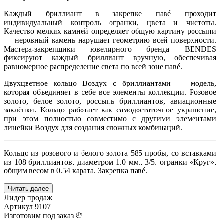
Каждый бриллиант в закрепке павé проходит
индивидуальный контроль огранки, цвета и чистоты.
Качество мелких камней определяет общую картину россыпи
— неровный камень нарушает геометрию всей поверхности.
Мастера-закрепщики ювелирного бренда BENDES
фиксируют каждый бриллиант вручную, обеспечивая
равномерное распределение света по всей зоне павé.
Двухцветное кольцо Воздух с бриллиантами — модель,
которая объединяет в себе все элементы коллекции. Розовое
золото, белое золото, россыпь бриллиантов, авиационные
заклёпки. Кольцо работает как самодостаточное украшение,
при этом полностью совместимо с другими элементами
линейки Воздух для создания сложных комбинаций.
Кольцо из розового и белого золота 585 пробы, со вставками
из 108 бриллиантов, диаметром 1.0 мм., 3/5, огранки «Круг»,
общим весом в 0.54 карата. Закрепка павé.
Читать далее
Лидер продаж
Артикул
9107
Изготовим под заказ