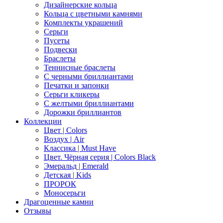
Дизайнерские кольца
Кольца с цветными камнями
Комплекты украшений
Серьги
Пусеты
Подвески
Браслеты
Теннисные браслеты
C черными бриллиантами
Печатки и запонки
Серьги кликеры
С желтыми бриллиантами
Дорожки бриллиантов
Коллекции
Цвет | Colors
Воздух | Air
Классика | Must Have
Цвет. Чёрная серия | Colors Black
Эмеральд | Emerald
Детская | Kids
ПРОРОК
Моносерьги
Драгоценные камни
Отзывы