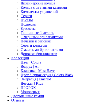
Дизайнерские кольца
Кольца с цветными камнями
Комплекты украшений
Серьги
Пусеты
Подвески
Браслеты
Теннисные браслеты
C черными бриллиантами
Печатки и запонки
Серьги кликеры
С желтыми бриллиантами
Дорожки бриллиантов
Коллекции
Цвет | Colors
Воздух | Air
Классика | Must Have
Цвет. Чёрная серия | Colors Black
Эмеральд | Emerald
Детская | Kids
ПРОРОК
Моносерьги
Драгоценные камни
Отзывы