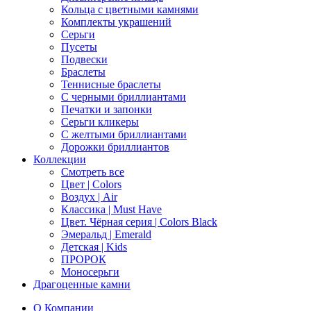
Кольца с цветными камнями
Комплекты украшений
Серьги
Пусеты
Подвески
Браслеты
Теннисные браслеты
C черными бриллиантами
Печатки и запонки
Серьги кликеры
С желтыми бриллиантами
Дорожки бриллиантов
Коллекции
Смотреть все
Цвет | Colors
Воздух | Air
Классика | Must Have
Цвет. Чёрная серия | Colors Black
Эмеральд | Emerald
Детская | Kids
ПРОРОК
Моносерьги
Драгоценные камни
О Компании