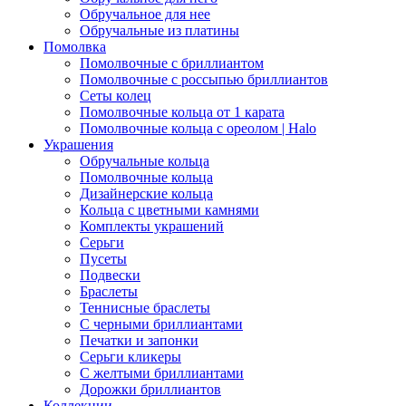
Обручальное для нее
Обручальные из платины
Помолвка
Помолвочные с бриллиантом
Помолвочные с россыпью бриллиантов
Сеты колец
Помолвочные кольца от 1 карата
Помолвочные кольца с ореолом | Halo
Украшения
Обручальные кольца
Помолвочные кольца
Дизайнерские кольца
Кольца с цветными камнями
Комплекты украшений
Серьги
Пусеты
Подвески
Браслеты
Теннисные браслеты
C черными бриллиантами
Печатки и запонки
Серьги кликеры
С желтыми бриллиантами
Дорожки бриллиантов
Коллекции