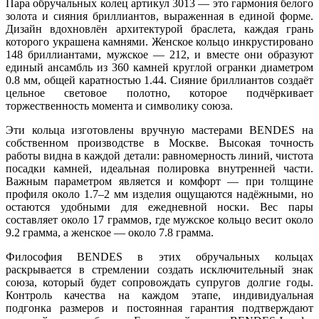
Пара обручальных колец артикул 3013 — это гармония белого
золота и сияния бриллиантов, выраженная в единой форме.
Дизайн вдохновлён архитектурой браслета, каждая грань
которого украшена камнями. Женское кольцо инкрустировано
148 бриллиантами, мужское — 212, и вместе они образуют
единый ансамбль из 360 камней круглой огранки диаметром
0.8 мм, общей каратностью 1.44. Сияние бриллиантов создаёт
цельное световое полотно, которое подчёркивает
торжественность момента и символику союза.
Эти кольца изготовлены вручную мастерами BENDES на
собственном производстве в Москве. Высокая точность
работы видна в каждой детали: равномерность линий, чистота
посадки камней, идеальная полировка внутренней части.
Важным параметром является и комфорт — при толщине
профиля около 1.7–2 мм изделия ощущаются надёжными, но
остаются удобными для ежедневной носки. Вес пары
составляет около 17 граммов, где мужское кольцо весит около
9.2 грамма, а женское — около 7.8 грамма.
Философия BENDES в этих обручальных кольцах
раскрывается в стремлении создать исключительный знак
союза, который будет сопровождать супругов долгие годы.
Контроль качества на каждом этапе, индивидуальная
подгонка размеров и постоянная гарантия подтверждают