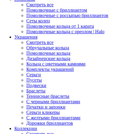
Смотреть все
Помолвочные с бриллиантом
Помолвочные с россыпью бриллиантов
Сеты колец
Помолвочные кольца от 1 карата
Помолвочные кольца с ореолом | Halo
Украшения
Смотреть все
Обручальные кольца
Помолвочные кольца
Дизайнерские кольца
Кольца с цветными камнями
Комплекты украшений
Серьги
Пусеты
Подвески
Браслеты
Теннисные браслеты
C черными бриллиантами
Печатки и запонки
Серьги кликеры
С желтыми бриллиантами
Дорожки бриллиантов
Коллекции
Смотреть все