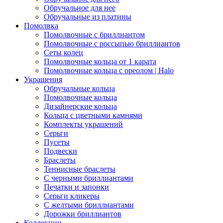
Обручальное для нее
Обручальные из платины
Помолвка
Помолвочные с бриллиантом
Помолвочные с россыпью бриллиантов
Сеты колец
Помолвочные кольца от 1 карата
Помолвочные кольца с ореолом | Halo
Украшения
Обручальные кольца
Помолвочные кольца
Дизайнерские кольца
Кольца с цветными камнями
Комплекты украшений
Серьги
Пусеты
Подвески
Браслеты
Теннисные браслеты
C черными бриллиантами
Печатки и запонки
Серьги кликеры
С желтыми бриллиантами
Дорожки бриллиантов
Коллекции