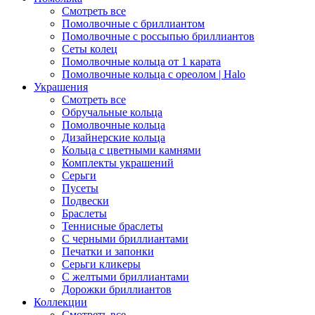
Смотреть все
Помолвочные с бриллиантом
Помолвочные с россыпью бриллиантов
Сеты колец
Помолвочные кольца от 1 карата
Помолвочные кольца с ореолом | Halo
Украшения
Смотреть все
Обручальные кольца
Помолвочные кольца
Дизайнерские кольца
Кольца с цветными камнями
Комплекты украшений
Серьги
Пусеты
Подвески
Браслеты
Теннисные браслеты
C черными бриллиантами
Печатки и запонки
Серьги кликеры
С желтыми бриллиантами
Дорожки бриллиантов
Коллекции
Смотреть все