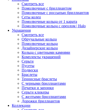
Смотреть все
Помолвочные с бриллиантом
Помолвочные с россыпью бриллиантов
Сеты колец
Помолвочные кольца от 1 карата
Помолвочные кольца с ореолом | Halo
Украшения
Смотреть все
Обручальные кольца
Помолвочные кольца
Дизайнерские кольца
Кольца с цветными камнями
Комплекты украшений
Серьги
Пусеты
Подвески
Браслеты
Теннисные браслеты
C черными бриллиантами
Печатки и запонки
Серьги кликеры
С желтыми бриллиантами
Дорожки бриллиантов
Коллекции
Смотреть все