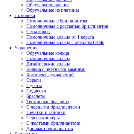
Обручальное для нее
Обручальные из платины
Помолвка
Помолвочные с бриллиантом
Помолвочные с россыпью бриллиантов
Сеты колец
Помолвочные кольца от 1 карата
Помолвочные кольца с ореолом | Halo
Украшения
Обручальные кольца
Помолвочные кольца
Дизайнерские кольца
Кольца с цветными камнями
Комплекты украшений
Серьги
Пусеты
Подвески
Браслеты
Теннисные браслеты
C черными бриллиантами
Печатки и запонки
Серьги кликеры
С желтыми бриллиантами
Дорожки бриллиантов
Коллекции