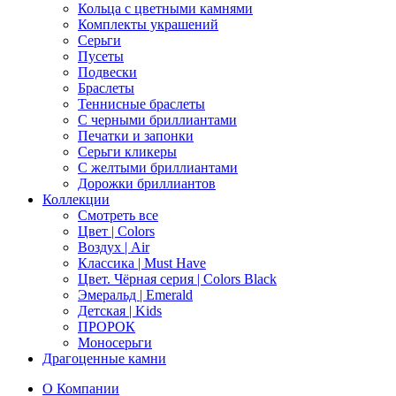
Кольца с цветными камнями
Комплекты украшений
Серьги
Пусеты
Подвески
Браслеты
Теннисные браслеты
C черными бриллиантами
Печатки и запонки
Серьги кликеры
С желтыми бриллиантами
Дорожки бриллиантов
Коллекции
Смотреть все
Цвет | Colors
Воздух | Air
Классика | Must Have
Цвет. Чёрная серия | Colors Black
Эмеральд | Emerald
Детская | Kids
ПРОРОК
Моносерьги
Драгоценные камни
О Компании