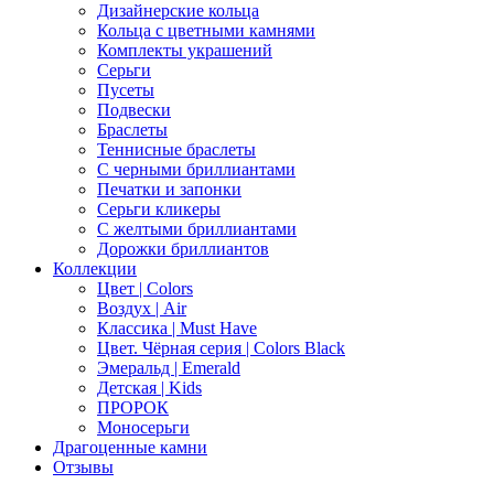
Дизайнерские кольца
Кольца с цветными камнями
Комплекты украшений
Серьги
Пусеты
Подвески
Браслеты
Теннисные браслеты
C черными бриллиантами
Печатки и запонки
Серьги кликеры
С желтыми бриллиантами
Дорожки бриллиантов
Коллекции
Цвет | Colors
Воздух | Air
Классика | Must Have
Цвет. Чёрная серия | Colors Black
Эмеральд | Emerald
Детская | Kids
ПРОРОК
Моносерьги
Драгоценные камни
Отзывы