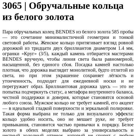
3065 | Обручальные кольца
из белого золота
Пара обручальных колец BENDES из белого золота 585 пробы
— это сочетание минималистичной геометрии и тонкой
световой работы. Женское кольцо притягивает взгляд ровной
дорожкой из тридцати двух бриллиантов диаметром 1.4 мм,
огранки «Круг» (3/5), каждый камень отбирается мастерами
BENDES вручную, чтобы линия света была равномерной,
насыщенной, без единого сбоя. Посадка камней настолько
плотная, что дорожка выглядит монолитной, будто отлитой из
света, но при этом украшение сохраняет лёгкость и
утонченность, подходит для ежедневной носки и не
перегружает образ. Бриллиантовая дорожка здесь — это не
попытка подчеркнуть статус, а метафора внутреннего баланса,
честной поддержки и доверия, которые становятся основой
любого союза. Мужское кольцо не требует камней, его акцент
— в идеальной гладкой поверхности и зеркальной полировке.
Такая форма выбрана не только для визуального эффекта:
кольцо удобно носить, оно не мешает руке, не требует
привыкания, становится частью привычки к порядку. Белое
золото в обеих моделях выбрано за универсальность и
честный холодный оттенок, который не спорит с любым