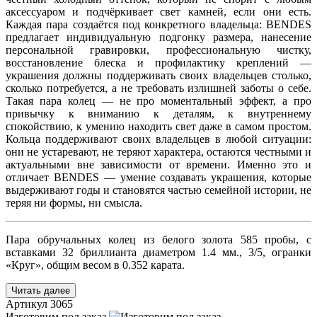
аксессуаром и подчёркивает свет камней, если они есть.
Каждая пара создаётся под конкретного владельца: BENDES
предлагает индивидуальную подгонку размера, нанесение
персональной гравировки, профессиональную чистку,
восстановление блеска и профилактику креплений —
украшения должны поддерживать своих владельцев столько,
сколько потребуется, а не требовать излишней заботы о себе.
Такая пара колец — не про моментальный эффект, а про
привычку к вниманию к деталям, к внутреннему
спокойствию, к умению находить свет даже в самом простом.
Кольца поддерживают своих владельцев в любой ситуации:
они не устаревают, не теряют характера, остаются честными и
актуальными вне зависимости от времени. Именно это и
отличает BENDES — умение создавать украшения, которые
выдерживают годы и становятся частью семейной истории, не
теряя ни формы, ни смысла.
Пара обручальных колец из белого золота 585 пробы, с
вставками 32 бриллианта диаметром 1.4 мм., 3/5, огранки
«Круг», общим весом в 0.352 карата.
Читать далее
Артикул
3065
Изготовим под заказ