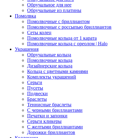
Обручальное для нее
Обручальные из платины
Помолвка
Помолвочные с бриллиантом
Помолвочные с россыпью бриллиантов
Сеты колец
Помолвочные кольца от 1 карата
Помолвочные кольца с ореолом | Halo
Украшения
Обручальные кольца
Помолвочные кольца
Дизайнерские кольца
Кольца с цветными камнями
Комплекты украшений
Серьги
Пусеты
Подвески
Браслеты
Теннисные браслеты
C черными бриллиантами
Печатки и запонки
Серьги кликеры
С желтыми бриллиантами
Дорожки бриллиантов
Коллекции