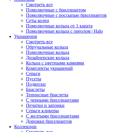
Смотреть все
Помолвочные с бриллиантом
Помолвочные с россыпью бриллиантов
Сеты колец
Помолвочные кольца от 1 карата
Помолвочные кольца с ореолом | Halo
Украшения
Смотреть все
Обручальные кольца
Помолвочные кольца
Дизайнерские кольца
Кольца с цветными камнями
Комплекты украшений
Серьги
Пусеты
Подвески
Браслеты
Теннисные браслеты
C черными бриллиантами
Печатки и запонки
Серьги кликеры
С желтыми бриллиантами
Дорожки бриллиантов
Коллекции
Смотреть все