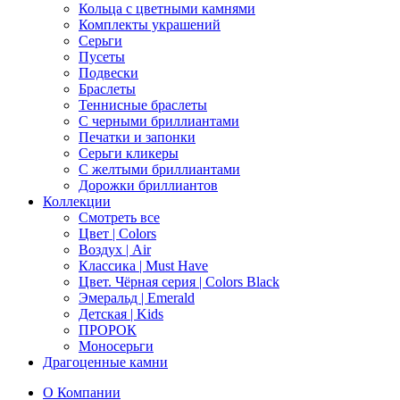
Кольца с цветными камнями
Комплекты украшений
Серьги
Пусеты
Подвески
Браслеты
Теннисные браслеты
C черными бриллиантами
Печатки и запонки
Серьги кликеры
С желтыми бриллиантами
Дорожки бриллиантов
Коллекции
Смотреть все
Цвет | Colors
Воздух | Air
Классика | Must Have
Цвет. Чёрная серия | Colors Black
Эмеральд | Emerald
Детская | Kids
ПРОРОК
Моносерьги
Драгоценные камни
О Компании