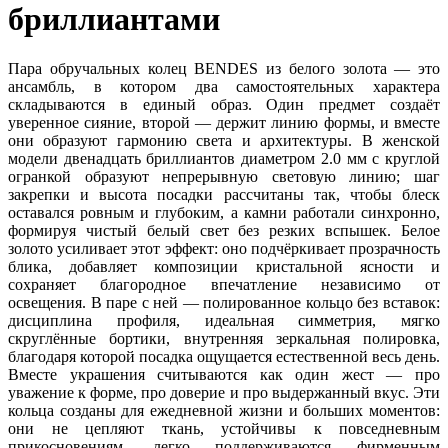
бриллиантами
Пара обручальных колец BENDES из белого золота — это
ансамбль, в котором два самостоятельных характера
складываются в единый образ. Один предмет создаёт
уверенное сияние, второй — держит линию формы, и вместе
они образуют гармонию света и архитектуры. В женской
модели двенадцать бриллиантов диаметром 2.0 мм с круглой
огранкой образуют непрерывную световую линию; шаг
закрепки и высота посадки рассчитаны так, чтобы блеск
оставался ровным и глубоким, а камни работали синхронно,
формируя чистый белый свет без резких вспышек. Белое
золото усиливает этот эффект: оно подчёркивает прозрачность
блика, добавляет композиции кристальной ясности и
сохраняет благородное впечатление независимо от
освещения. В паре с ней — полированное кольцо без вставок:
дисциплина профиля, идеальная симметрия, мягко
скруглённые бортики, внутренняя зеркальная полировка,
благодаря которой посадка ощущается естественной весь день.
Вместе украшения считываются как один жест — про
уважение к форме, про доверие и про выдержанный вкус. Эти
кольца созданы для ежедневной жизни и больших моментов:
они не цепляют ткань, устойчивы к повседневным
прикосновениям, легко поддерживаются фирменным