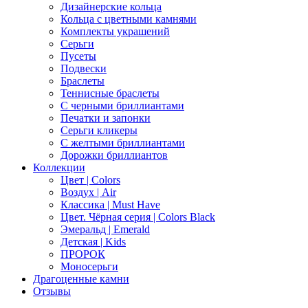
Дизайнерские кольца
Кольца с цветными камнями
Комплекты украшений
Серьги
Пусеты
Подвески
Браслеты
Теннисные браслеты
C черными бриллиантами
Печатки и запонки
Серьги кликеры
С желтыми бриллиантами
Дорожки бриллиантов
Коллекции
Цвет | Colors
Воздух | Air
Классика | Must Have
Цвет. Чёрная серия | Colors Black
Эмеральд | Emerald
Детская | Kids
ПРОРОК
Моносерьги
Драгоценные камни
Отзывы