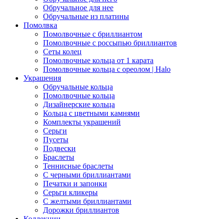
Обручальное для нее
Обручальные из платины
Помолвка
Помолвочные с бриллиантом
Помолвочные с россыпью бриллиантов
Сеты колец
Помолвочные кольца от 1 карата
Помолвочные кольца с ореолом | Halo
Украшения
Обручальные кольца
Помолвочные кольца
Дизайнерские кольца
Кольца с цветными камнями
Комплекты украшений
Серьги
Пусеты
Подвески
Браслеты
Теннисные браслеты
C черными бриллиантами
Печатки и запонки
Серьги кликеры
С желтыми бриллиантами
Дорожки бриллиантов
Коллекции