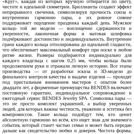
«Круг», каждая из которых вручную отбирается по цвету,
чистоте и идеальной симметрии. Бриллианты создают эффект
непрерывного свечения, символизируя прочность союза и
внутреннюю гармонию пары, а их ровное сияние
поддерживает ощущение праздника каждый день. Мужское
кольцо той же модели — воплощение сдержанности и
уверенности, лаконичная форма и матовая шлифовка
подчёркивают достоинство и индивидуальность. Внутренние
грани каждого кольца отполированы до идеальной гладкости,
что обеспечивает максимальный комфорт при носке в любом
ритме жизни. Размеры подбираются индивидуально для
каждого владельца с шагом 0,25 мм, чтобы кольца были
продолжением руки и отражали личную историю. Все этапы
производства — от разработки эскиза и 3D-модели до
финального контроля качества и выдачи изделия — проходят
под пристальным вниманием мастеров с опытом более
двадцати лет, а фирменные преимущества BENDES включают
постоянную гарантию, индивидуальное сопровождение и
ежегодный сервис BENDES Jewelry SPA. Символика пары —
это не просто комплект украшений, а выбор уверенных
людей, для которых важны честность, уважение и эстетика без
компромиссов. Такие кольца подойдут тем, кто ценит
абсолютную гармонию во всём, кто ищет знак для значимого
события, который станет частью семьи и может быть передан
дальше как свидетельство любви и доверия. Чистота формы,