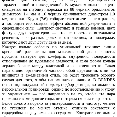
торжественной и повседневной. В мужском кольце акцент
смещается на глубину: дорожка из 88 чёрных бриллиантов
диаметром 1.4 мм и 10 чёрных бриллиантов диаметром 1.0
мм, огранки «Круг» (7/6), собирает свет иначе — не отражает,
а поглощает его, создавая эффект абсолютной уверенности и
сдержанной силы. Контраст светлых и тёмных камней, двух
фактур, двух характеров — это не просто о визуальном
решении, а о разных ролях в отношениях, о поддержке,
которую дают друг другу день за днём.
Каждое кольцо собрано по уникальной технике: линии
креплений рассчитаны для максимальной долговечности,
профиль выверен для комфорта, внутренняя поверхность
отполирована до идеальной гладкости, а сама форма кольца
держит баланс между классикой и современностью. Такая
пара станет органичной частью любой церемонии, отлично
впишется в ежедневный стиль, не будет требовать особого
случая для того, чтобы напоминать о главном. В BENDES
ценят индивидуальный подход: подбор размера, возможность
персональной гравировки, сервис по восстановлению и уходу
за украшением — всё направлено на то, чтобы эта пара
прожила с вами долгие годы, не потеряла смысла и красоты.
Белое золото выбрано за универсальность и чистоту: металл
не тускнеет, не меняет оттенка, отлично сочетается с
гардеробом и другими аксессуарами. Контраст светлых и