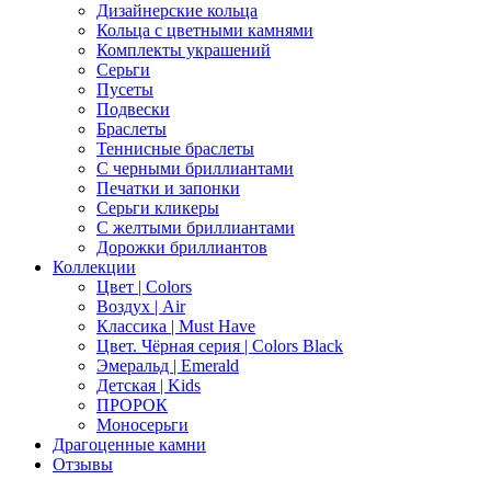
Дизайнерские кольца
Кольца с цветными камнями
Комплекты украшений
Серьги
Пусеты
Подвески
Браслеты
Теннисные браслеты
C черными бриллиантами
Печатки и запонки
Серьги кликеры
С желтыми бриллиантами
Дорожки бриллиантов
Коллекции
Цвет | Colors
Воздух | Air
Классика | Must Have
Цвет. Чёрная серия | Colors Black
Эмеральд | Emerald
Детская | Kids
ПРОРОК
Моносерьги
Драгоценные камни
Отзывы