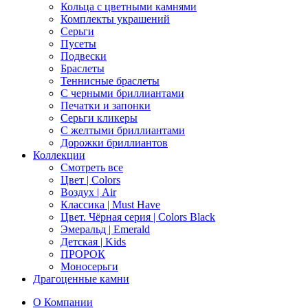
Кольца с цветными камнями
Комплекты украшений
Серьги
Пусеты
Подвески
Браслеты
Теннисные браслеты
C черными бриллиантами
Печатки и запонки
Серьги кликеры
С желтыми бриллиантами
Дорожки бриллиантов
Коллекции
Смотреть все
Цвет | Colors
Воздух | Air
Классика | Must Have
Цвет. Чёрная серия | Colors Black
Эмеральд | Emerald
Детская | Kids
ПРОРОК
Моносерьги
Драгоценные камни
О Компании