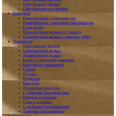
Обручальное для нее
Обручальные из платины
Помолвка
Помолвочные с бриллиантом
Помолвочные с россыпью бриллиантов
Сеты колец
Помолвочные кольца от 1 карата
Помолвочные кольца с ореолом | Halo
Украшения
Обручальные кольца
Помолвочные кольца
Дизайнерские кольца
Кольца с цветными камнями
Комплекты украшений
Серьги
Пусеты
Подвески
Браслеты
Теннисные браслеты
C черными бриллиантами
Печатки и запонки
Серьги кликеры
С желтыми бриллиантами
Дорожки бриллиантов
Коллекции