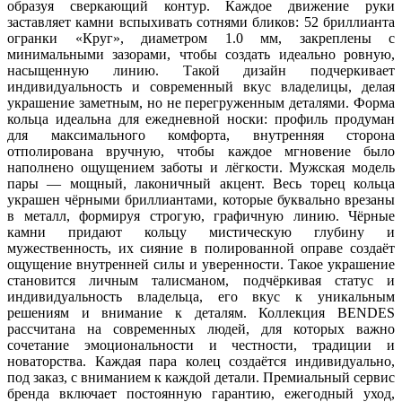
образуя сверкающий контур. Каждое движение руки
заставляет камни вспыхивать сотнями бликов: 52 бриллианта
огранки «Круг», диаметром 1.0 мм, закреплены с
минимальными зазорами, чтобы создать идеально ровную,
насыщенную линию. Такой дизайн подчеркивает
индивидуальность и современный вкус владелицы, делая
украшение заметным, но не перегруженным деталями. Форма
кольца идеальна для ежедневной носки: профиль продуман
для максимального комфорта, внутренняя сторона
отполирована вручную, чтобы каждое мгновение было
наполнено ощущением заботы и лёгкости. Мужская модель
пары — мощный, лаконичный акцент. Весь торец кольца
украшен чёрными бриллиантами, которые буквально врезаны
в металл, формируя строгую, графичную линию. Чёрные
камни придают кольцу мистическую глубину и
мужественность, их сияние в полированной оправе создаёт
ощущение внутренней силы и уверенности. Такое украшение
становится личным талисманом, подчёркивая статус и
индивидуальность владельца, его вкус к уникальным
решениям и внимание к деталям. Коллекция BENDES
рассчитана на современных людей, для которых важно
сочетание эмоциональности и честности, традиции и
новаторства. Каждая пара колец создаётся индивидуально,
под заказ, с вниманием к каждой детали. Премиальный сервис
бренда включает постоянную гарантию, ежегодный уход,