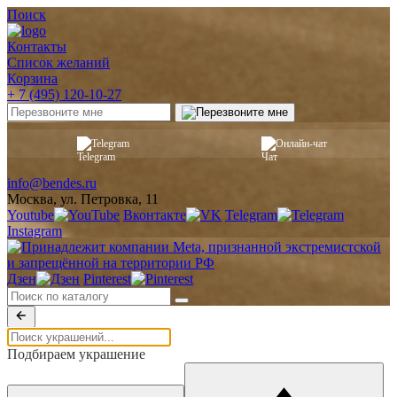
Поиск
Контакты
Список желаний
Корзина
+ 7 (495) 120-10-27
Telegram
Онлайн-чат
info@bendes.ru
Москва, ул. Петровка, 11
Youtube
Вконтакте
Telegram
Instagram
Дзен
Pinterest
Подбираем украшение