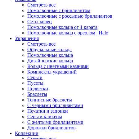
Смотреть все
Помолвочные с бриллиантом
Помолвочные с россыпью бриллиантов
Сеты колец
Помолвочные кольца от 1 карата
Помолвочные кольца с ореолом | Halo
Украшения
Смотреть все
Обручальные кольца
Помолвочные кольца
Дизайнерские кольца
Кольца с цветными камнями
Комплекты украшений
Серьги
Пусеты
Подвески
Браслеты
Теннисные браслеты
C черными бриллиантами
Печатки и запонки
Серьги кликеры
С желтыми бриллиантами
Дорожки бриллиантов
Коллекции
Смотреть все