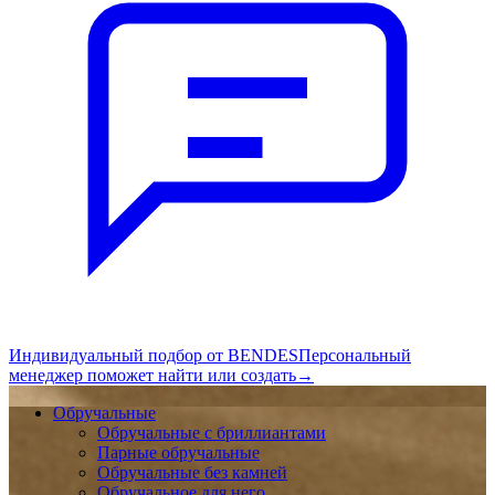
Индивидуальный подбор от BENDES
Персональный
менеджер поможет найти или создать
→
Обручальные
Обручальные с бриллиантами
Парные обручальные
Обручальные без камней
Обручальное для него