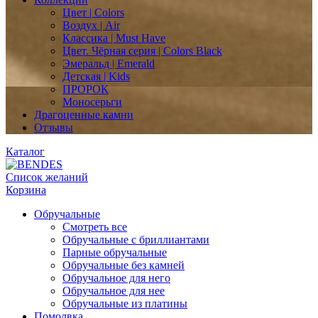
Цвет | Colors
Воздух | Air
Классика | Must Have
Цвет. Чёрная серия | Colors Black
Эмеральд | Emerald
Детская | Kids
ПРОРОК
Моносерьги
Драгоценные камни
Отзывы
Каталог
Список желаний
Корзина
Обручальные
Смотреть все
Обручальные с бриллиантами
Парные обручальные
Обручальные без камней
Обручальное для него
Обручальное для нее
Обручальные из платины
Помолвка