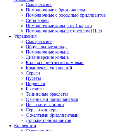
Смотреть все
Помолвочные с бриллиантом
Помолвочные с россыпью бриллиантов
Сеты колец
Помолвочные кольца от 1 карата
Помолвочные кольца с ореолом | Halo
Украшения
Смотреть все
Обручальные кольца
Помолвочные кольца
Дизайнерские кольца
Кольца с цветными камнями
Комплекты украшений
Серьги
Пусеты
Подвески
Браслеты
Теннисные браслеты
C черными бриллиантами
Печатки и запонки
Серьги кликеры
С желтыми бриллиантами
Дорожки бриллиантов
Коллекции
Смотреть все