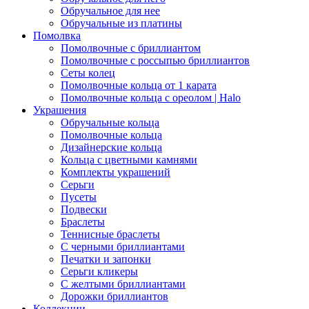
Обручальное для нее
Обручальные из платины
Помолвка
Помолвочные с бриллиантом
Помолвочные с россыпью бриллиантов
Сеты колец
Помолвочные кольца от 1 карата
Помолвочные кольца с ореолом | Halo
Украшения
Обручальные кольца
Помолвочные кольца
Дизайнерские кольца
Кольца с цветными камнями
Комплекты украшений
Серьги
Пусеты
Подвески
Браслеты
Теннисные браслеты
C черными бриллиантами
Печатки и запонки
Серьги кликеры
С желтыми бриллиантами
Дорожки бриллиантов
Коллекции