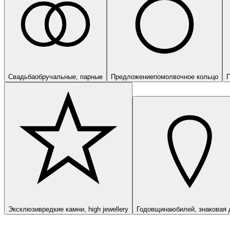
Свадьба
обручальные, парные
Предложение
помолвочное кольцо
П
Эксклюзив
редкие камни, high jewellery
Годовщина
юбилей, знаковая 