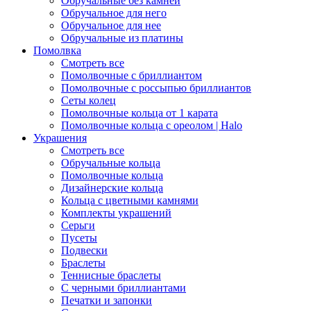
Обручальные без камней
Обручальное для него
Обручальное для нее
Обручальные из платины
Помолвка
Смотреть все
Помолвочные с бриллиантом
Помолвочные с россыпью бриллиантов
Сеты колец
Помолвочные кольца от 1 карата
Помолвочные кольца с ореолом | Halo
Украшения
Смотреть все
Обручальные кольца
Помолвочные кольца
Дизайнерские кольца
Кольца с цветными камнями
Комплекты украшений
Серьги
Пусеты
Подвески
Браслеты
Теннисные браслеты
C черными бриллиантами
Печатки и запонки