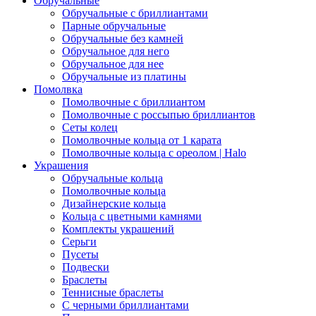
Обручальные
Обручальные с бриллиантами
Парные обручальные
Обручальные без камней
Обручальное для него
Обручальное для нее
Обручальные из платины
Помолвка
Помолвочные с бриллиантом
Помолвочные с россыпью бриллиантов
Сеты колец
Помолвочные кольца от 1 карата
Помолвочные кольца с ореолом | Halo
Украшения
Обручальные кольца
Помолвочные кольца
Дизайнерские кольца
Кольца с цветными камнями
Комплекты украшений
Серьги
Пусеты
Подвески
Браслеты
Теннисные браслеты
C черными бриллиантами