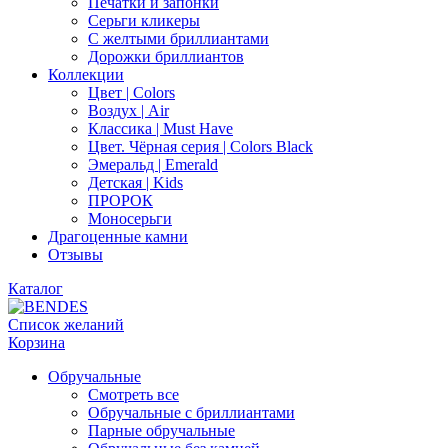
Печатки и запонки
Серьги кликеры
С желтыми бриллиантами
Дорожки бриллиантов
Коллекции
Цвет | Colors
Воздух | Air
Классика | Must Have
Цвет. Чёрная серия | Colors Black
Эмеральд | Emerald
Детская | Kids
ПРОРОК
Моносерьги
Драгоценные камни
Отзывы
Каталог
Список желаний
Корзина
Обручальные
Смотреть все
Обручальные с бриллиантами
Парные обручальные