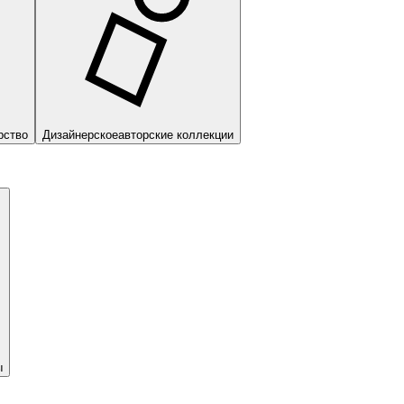
рство
Дизайнерское
авторские коллекции
ы