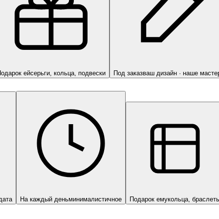
одарок ей
серьги, кольца, подвески
Под заказ
ваш дизайн · наше масте
дата
На каждый день
минималистичное
Подарок ему
кольца, браслет