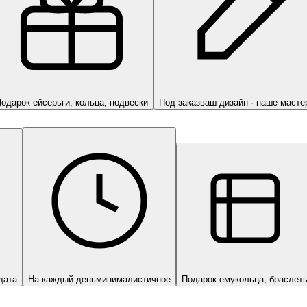
одарок ей
серьги, кольца, подвески
Под заказ
ваш дизайн · наше масте
дата
На каждый день
минималистичное
Подарок ему
кольца, браслет