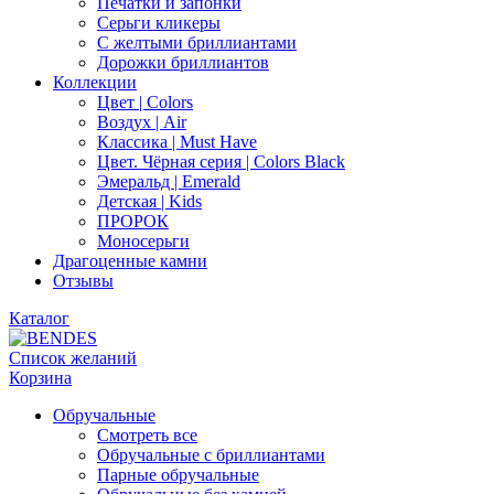
Печатки и запонки
Серьги кликеры
С желтыми бриллиантами
Дорожки бриллиантов
Коллекции
Цвет | Colors
Воздух | Air
Классика | Must Have
Цвет. Чёрная серия | Colors Black
Эмеральд | Emerald
Детская | Kids
ПРОРОК
Моносерьги
Драгоценные камни
Отзывы
Каталог
Список желаний
Корзина
Обручальные
Смотреть все
Обручальные с бриллиантами
Парные обручальные