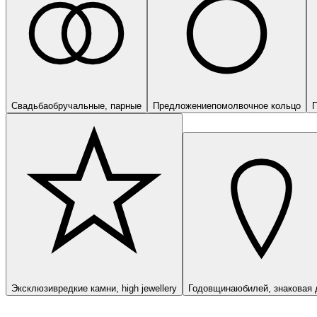
Свадьба
обручальные, парные
Предложение
помолвочное кольцо
П
Эксклюзив
редкие камни, high jewellery
Годовщина
юбилей, знаковая 