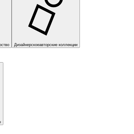
рство
Дизайнерское
авторские коллекции
ы