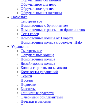
Обручальные без камней
Обручальное для него
Обручальное для нее
Обручальные из платины
Помолвка
Смотреть все
Помолвочные с бриллиантом
Помолвочные с россыпью бриллиантов
Сеты колец
Помолвочные кольца от 1 карата
Помолвочные кольца с ореолом | Halo
Украшения
Смотреть все
Обручальные кольца
Помолвочные кольца
Дизайнерские кольца
Кольца с цветными камнями
Комплекты украшений
Серьги
Пусеты
Подвески
Браслеты
Теннисные браслеты
C черными бриллиантами
Печатки и запонки