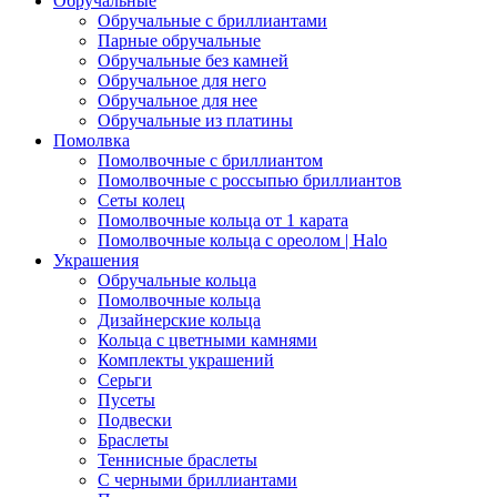
Обручальные
Обручальные с бриллиантами
Парные обручальные
Обручальные без камней
Обручальное для него
Обручальное для нее
Обручальные из платины
Помолвка
Помолвочные с бриллиантом
Помолвочные с россыпью бриллиантов
Сеты колец
Помолвочные кольца от 1 карата
Помолвочные кольца с ореолом | Halo
Украшения
Обручальные кольца
Помолвочные кольца
Дизайнерские кольца
Кольца с цветными камнями
Комплекты украшений
Серьги
Пусеты
Подвески
Браслеты
Теннисные браслеты
C черными бриллиантами