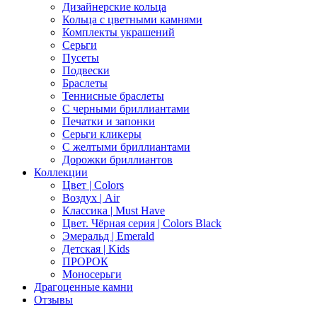
Дизайнерские кольца
Кольца с цветными камнями
Комплекты украшений
Серьги
Пусеты
Подвески
Браслеты
Теннисные браслеты
C черными бриллиантами
Печатки и запонки
Серьги кликеры
С желтыми бриллиантами
Дорожки бриллиантов
Коллекции
Цвет | Colors
Воздух | Air
Классика | Must Have
Цвет. Чёрная серия | Colors Black
Эмеральд | Emerald
Детская | Kids
ПРОРОК
Моносерьги
Драгоценные камни
Отзывы