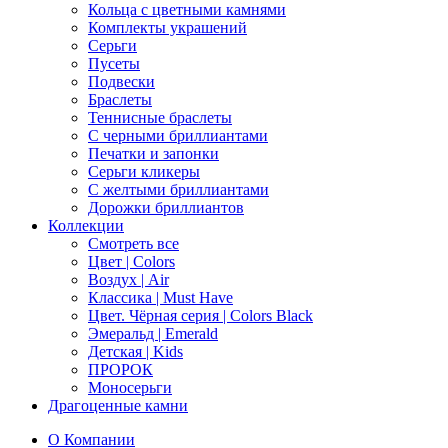
Кольца с цветными камнями
Комплекты украшений
Серьги
Пусеты
Подвески
Браслеты
Теннисные браслеты
C черными бриллиантами
Печатки и запонки
Серьги кликеры
С желтыми бриллиантами
Дорожки бриллиантов
Коллекции
Смотреть все
Цвет | Colors
Воздух | Air
Классика | Must Have
Цвет. Чёрная серия | Colors Black
Эмеральд | Emerald
Детская | Kids
ПРОРОК
Моносерьги
Драгоценные камни
О Компании