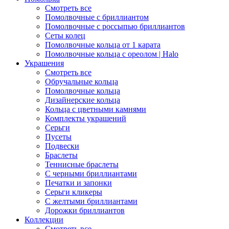
Смотреть все
Помолвочные с бриллиантом
Помолвочные с россыпью бриллиантов
Сеты колец
Помолвочные кольца от 1 карата
Помолвочные кольца с ореолом | Halo
Украшения
Смотреть все
Обручальные кольца
Помолвочные кольца
Дизайнерские кольца
Кольца с цветными камнями
Комплекты украшений
Серьги
Пусеты
Подвески
Браслеты
Теннисные браслеты
C черными бриллиантами
Печатки и запонки
Серьги кликеры
С желтыми бриллиантами
Дорожки бриллиантов
Коллекции
Смотреть все