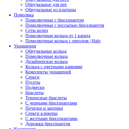
Обручальное для нее
Обручальные из платины
Помолвка
Помолвочные с бриллиантом
Помолвочные с россыпью бриллиантов
Сеты колец
Помолвочные кольца от 1 карата
Помолвочные кольца с ореолом | Halo
Украшения
Обручальные кольца
Помолвочные кольца
Дизайнерские кольца
Кольца с цветными камнями
Комплекты украшений
Серьги
Пусеты
Подвески
Браслеты
Теннисные браслеты
C черными бриллиантами
Печатки и запонки
Серьги кликеры
С желтыми бриллиантами
Дорожки бриллиантов
Коллекции