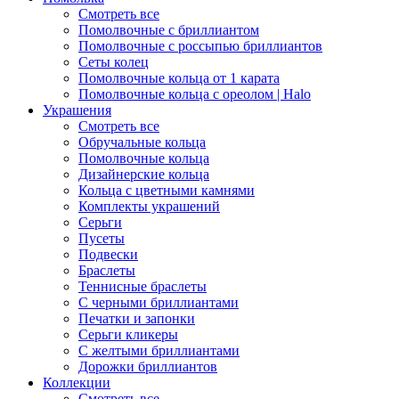
Смотреть все
Помолвочные с бриллиантом
Помолвочные с россыпью бриллиантов
Сеты колец
Помолвочные кольца от 1 карата
Помолвочные кольца с ореолом | Halo
Украшения
Смотреть все
Обручальные кольца
Помолвочные кольца
Дизайнерские кольца
Кольца с цветными камнями
Комплекты украшений
Серьги
Пусеты
Подвески
Браслеты
Теннисные браслеты
C черными бриллиантами
Печатки и запонки
Серьги кликеры
С желтыми бриллиантами
Дорожки бриллиантов
Коллекции
Смотреть все