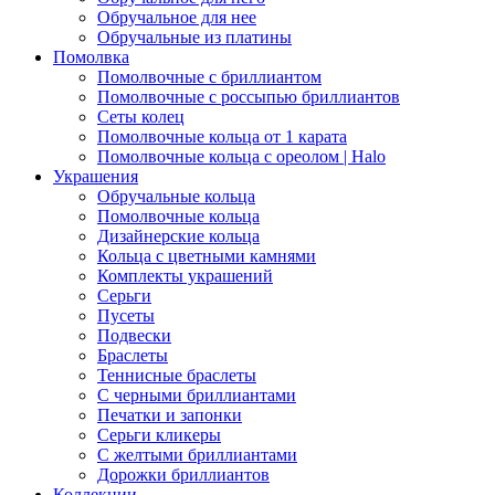
Обручальное для нее
Обручальные из платины
Помолвка
Помолвочные с бриллиантом
Помолвочные с россыпью бриллиантов
Сеты колец
Помолвочные кольца от 1 карата
Помолвочные кольца с ореолом | Halo
Украшения
Обручальные кольца
Помолвочные кольца
Дизайнерские кольца
Кольца с цветными камнями
Комплекты украшений
Серьги
Пусеты
Подвески
Браслеты
Теннисные браслеты
C черными бриллиантами
Печатки и запонки
Серьги кликеры
С желтыми бриллиантами
Дорожки бриллиантов
Коллекции