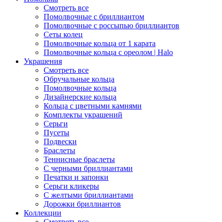
Смотреть все
Помолвочные с бриллиантом
Помолвочные с россыпью бриллиантов
Сеты колец
Помолвочные кольца от 1 карата
Помолвочные кольца с ореолом | Halo
Украшения
Смотреть все
Обручальные кольца
Помолвочные кольца
Дизайнерские кольца
Кольца с цветными камнями
Комплекты украшений
Серьги
Пусеты
Подвески
Браслеты
Теннисные браслеты
C черными бриллиантами
Печатки и запонки
Серьги кликеры
С желтыми бриллиантами
Дорожки бриллиантов
Коллекции
Смотреть все