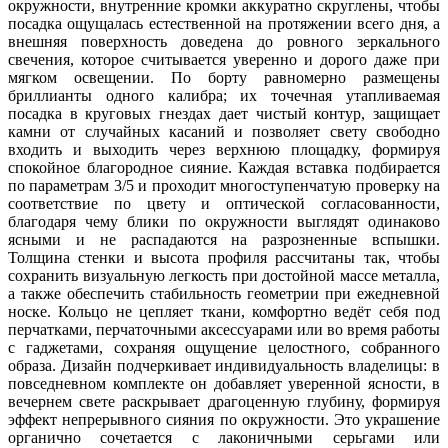
окружности, внутренние кромки аккуратно скруглены, чтобы
посадка ощущалась естественной на протяжении всего дня, а
внешняя поверхность доведена до ровного зеркального
свечения, которое считывается уверенно и дорого даже при
мягком освещении. По борту равномерно размещены
бриллианты одного калибра; их точечная утапливаемая
посадка в круговых гнездах дает чистый контур, защищает
камни от случайных касаний и позволяет свету свободно
входить и выходить через верхнюю площадку, формируя
спокойное благородное сияние. Каждая вставка подбирается
по параметрам 3/5 и проходит многоступенчатую проверку на
соответствие по цвету и оптической согласованности,
благодаря чему блики по окружности выглядят одинаково
ясными и не распадаются на разрозненные вспышки.
Толщина стенки и высота профиля рассчитаны так, чтобы
сохранить визуальную легкость при достойной массе металла,
а также обеспечить стабильность геометрии при ежедневной
носке. Кольцо не цепляет ткани, комфортно ведёт себя под
перчатками, перчаточными аксессуарами или во время работы
с гаджетами, сохраняя ощущение целостного, собранного
образа. Дизайн подчеркивает индивидуальность владелицы: в
повседневном комплекте он добавляет уверенной ясности, в
вечернем свете раскрывает драгоценную глубину, формируя
эффект непрерывного сияния по окружности. Это украшение
органично сочетается с лаконичными серьгами или