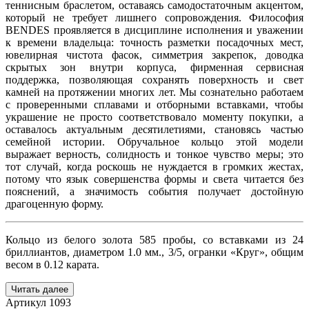
теннисным браслетом, оставаясь самодостаточным акцентом,
который не требует лишнего сопровождения. Философия
BENDES проявляется в дисциплине исполнения и уважении
к времени владельца: точность разметки посадочных мест,
ювелирная чистота фасок, симметрия закрепок, доводка
скрытых зон внутри корпуса, фирменная сервисная
поддержка, позволяющая сохранять поверхность и свет
камней на протяжении многих лет. Мы сознательно работаем
с проверенными сплавами и отборными вставками, чтобы
украшение не просто соответствовало моменту покупки, а
оставалось актуальным десятилетиями, становясь частью
семейной истории. Обручальное кольцо этой модели
выражает верность, солидность и тонкое чувство меры; это
тот случай, когда роскошь не нуждается в громких жестах,
потому что язык совершенства формы и света читается без
пояснений, а значимость события получает достойную
драгоценную форму.
Кольцо из белого золота 585 пробы, со вставками из 24
бриллиантов, диаметром 1.0 мм., 3/5, огранки «Круг», общим
весом в 0.12 карата.
Читать далее
Артикул
1093