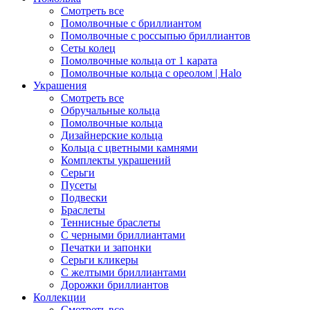
Смотреть все
Помолвочные с бриллиантом
Помолвочные с россыпью бриллиантов
Сеты колец
Помолвочные кольца от 1 карата
Помолвочные кольца с ореолом | Halo
Украшения
Смотреть все
Обручальные кольца
Помолвочные кольца
Дизайнерские кольца
Кольца с цветными камнями
Комплекты украшений
Серьги
Пусеты
Подвески
Браслеты
Теннисные браслеты
C черными бриллиантами
Печатки и запонки
Серьги кликеры
С желтыми бриллиантами
Дорожки бриллиантов
Коллекции
Смотреть все