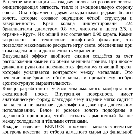
В центре композиции — гладкая полоса из розового золота,
олицетворяющая мягкость, тепло и эмоциональную сторону
союза. Она обрамлена двумя аккуратными рядами белого
золота, которые создают ощущение чёткой структуры и
завершённости. Края кольца инкрустированы 224
бриллиантами диаметром 0.8 мм, чистоты и цвета 3/5, в
огранке «Круг». Их общий вес составляет 0.90 карата. Камни
закреплены по технологии штифтовой фиксации, что
позволяет максимально раскрыть игру света, обеспечивая при
этом надёжность и долговечность украшения.
Визуальный эффект двойного сияния создаётся за счёт
расположения камней по обеим внешним граням. При любом
движении руки они переливаются, формируя сияющий ореол,
который усиливается контрастом между металлами. Это
решение подчёркивает объём кольца и придаёт ему особую
архитектурную выразительность.
Кольцо разработано с учётом максимального комфорта при
ежедневной носке. Внутренняя поверхность имеет
анатомическую форму, благодаря чему изделие мягко садится
на палец и не вызывает дискомфорта даже при длительном
использовании. Белое и розовое золото подобраны в
идеальной пропорции, чтобы создать гармоничный баланс
между холодными и тёплыми оттенками.
Каждое изделие BENDES проходит многоступенчатый
контроль качества: от отбора алмазного сырья до финальной