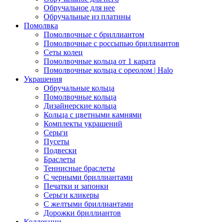
Обручальное для нее
Обручальные из платины
Помолвка
Помолвочные с бриллиантом
Помолвочные с россыпью бриллиантов
Сеты колец
Помолвочные кольца от 1 карата
Помолвочные кольца с ореолом | Halo
Украшения
Обручальные кольца
Помолвочные кольца
Дизайнерские кольца
Кольца с цветными камнями
Комплекты украшений
Серьги
Пусеты
Подвески
Браслеты
Теннисные браслеты
C черными бриллиантами
Печатки и запонки
Серьги кликеры
С желтыми бриллиантами
Дорожки бриллиантов
Коллекции