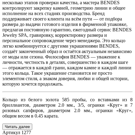
несколько этапов проверки качества, а мастера BENDES
контролируют закрепку камней, геометрию линии и общее
исполнение на всех стадиях производства. Бренд
поддерживает своего клиента на всём пути — от подбора
размера до выдачи готового изделия в фирменной упаковке,
предлагая постоянную гарантию, ежегодный сервис BENDES
Jewelry SPA, гравировку, корректировку размера и
персональное сопровождение через менеджера. Это кольцо
легко комбинируется с другими украшениями BENDES,
создаёт законченный образ и остаётся актуальным независимо
от моды или сезона. Философия BENDES — уважение к
личности, честность в деталях, совершенство в каждом шаге
— отражается в каждой грани, каждом камне и каждой линии
этого кольца. Такое украшение становится не просто
элементом стиля, а знаком доверия, любви и общей истории,
которую хочется продолжать.
Кольцо из белого золота 585 пробы, со вставками из 8
бриллиантов, диаметром 2.0 мм., 3/5, огранки «Круг» и 7
розовых сапфиров, диаметром 2.0 мм., огранки «Круг»,
общим весом в 0.45 карата.
Читать далее
Артикул
1277