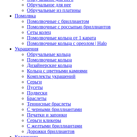
Обручальное для нее
Обручальные из платины
Помолвка
Помолвочные с бриллиантом
Помолвочные с россыпью бриллиантов
Сеты колец
Помолвочные кольца от 1 карата
Помолвочные кольца с ореолом | Halo
Украшения
Обручальные кольца
Помолвочные кольца
Дизайнерские кольца
Кольца с цветными камнями
Комплекты украшений
Серьги
Пусеты
Подвески
Браслеты
Теннисные браслеты
C черными бриллиантами
Печатки и запонки
Серьги кликеры
С желтыми бриллиантами
Дорожки бриллиантов
Коллекции