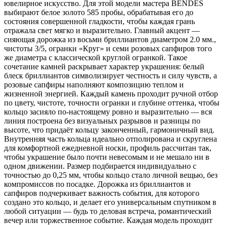
ювелирное искусство. Для этой модели мастера BENDES
выбирают белое золото 585 пробы, обрабатывая его до
состояния совершенной гладкости, чтобы каждая грань
отражала свет мягко и выразительно. Главный акцент —
сияющая дорожка из восьми бриллиантов диаметром 2.0 мм.,
чистоты 3/5, огранки «Круг» и семи розовых сапфиров того
же диаметра с классической круглой огранкой. Такое
сочетание камней раскрывает характер украшения: белый
блеск бриллиантов символизирует честность и силу чувств, а
розовые сапфиры наполняют композицию теплом и
жизненной энергией. Каждый камень проходит ручной отбор
по цвету, чистоте, точности огранки и глубине оттенка, чтобы
кольцо засияло по-настоящему ровно и выразительно — вся
линия построена без визуальных разрывов и разницы по
высоте, что придаёт кольцу законченный, гармоничный вид.
Внутренняя часть кольца идеально отполирована и скруглена
для комфортной ежедневной носки, профиль рассчитан так,
чтобы украшение было почти невесомым и не мешало ни в
одном движении. Размер подбирается индивидуально с
точностью до 0,25 мм, чтобы кольцо стало личной вещью, без
компромиссов по посадке. Дорожка из бриллиантов и
сапфиров подчеркивает важность события, для которого
создано это кольцо, и делает его универсальным спутником в
любой ситуации — будь то деловая встреча, романтический
вечер или торжественное событие. Каждая модель проходит