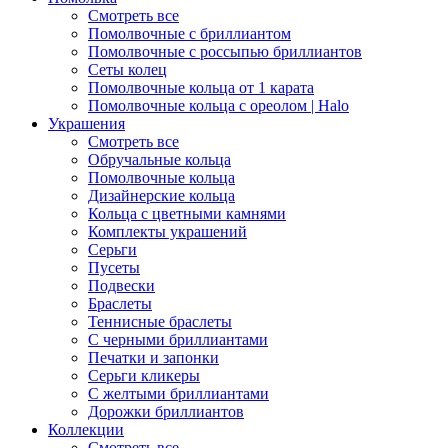
Смотреть все
Помолвочные с бриллиантом
Помолвочные с россыпью бриллиантов
Сеты колец
Помолвочные кольца от 1 карата
Помолвочные кольца с ореолом | Halo
Украшения
Смотреть все
Обручальные кольца
Помолвочные кольца
Дизайнерские кольца
Кольца с цветными камнями
Комплекты украшений
Серьги
Пусеты
Подвески
Браслеты
Теннисные браслеты
C черными бриллиантами
Печатки и запонки
Серьги кликеры
С желтыми бриллиантами
Дорожки бриллиантов
Коллекции
Смотреть все