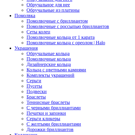
Обручальное для нее
Обручальные из платины
Помолвка
Помолвочные с бриллиантом
Помолвочные с россыпью бриллиантов
Сеты колец
Помолвочные кольца от 1 карата
Помолвочные кольца с ореолом | Halo
Украшения
Обручальные кольца
Помолвочные кольца
Дизайнерские кольца
Кольца с цветными камнями
Комплекты украшений
Серьги
Пусеты
Подвески
Браслеты
Теннисные браслеты
C черными бриллиантами
Печатки и запонки
Серьги кликеры
С желтыми бриллиантами
Дорожки бриллиантов
Коллекции