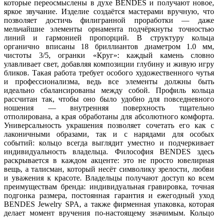
которые переосмыслены в духе BENDES и получают новое,
яркое звучание. Изделие создаётся мастерами вручную, что
позволяет достичь филигранной проработки — даже
мельчайшие элементы орнамента подчёркнуты точностью
линий и гармонией пропорций. В структуру кольца
органично вписаны 18 бриллиантов диаметром 1.0 мм,
чистоты 3/5, огранки «Круг»: каждый камень словно
улавливает свет, добавляя композиции глубину и живую игру
бликов. Такая работа требует особого художественного чутья
и профессионализма, ведь все элементы должны быть
идеально сбалансированы между собой. Профиль кольца
рассчитан так, чтобы оно было удобно для повседневного
ношения — внутренняя поверхность тщательно
отполирована, а края обработаны для абсолютного комфорта.
Универсальность украшения позволяет сочетать его как с
лаконичными образами, так и с нарядами для особых
событий: кольцо всегда выглядит уместно и подчеркивает
индивидуальность владельца. Философия BENDES здесь
раскрывается в каждом акценте: это не просто ювелирная
вещь, а талисман, который несёт символику зрелости, любви
и уважения к красоте. Владельцы получают доступ ко всем
преимуществам бренда: индивидуальная гравировка, точная
подгонка размера, постоянная гарантия и ежегодный уход
BENDES Jewelry SPA, а также фирменная упаковка, которая
делает момент вручения по‑настоящему значимым. Кольцо