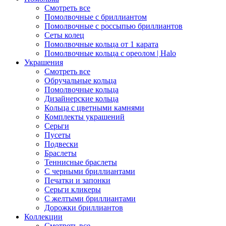
Смотреть все
Помолвочные с бриллиантом
Помолвочные с россыпью бриллиантов
Сеты колец
Помолвочные кольца от 1 карата
Помолвочные кольца с ореолом | Halo
Украшения
Смотреть все
Обручальные кольца
Помолвочные кольца
Дизайнерские кольца
Кольца с цветными камнями
Комплекты украшений
Серьги
Пусеты
Подвески
Браслеты
Теннисные браслеты
C черными бриллиантами
Печатки и запонки
Серьги кликеры
С желтыми бриллиантами
Дорожки бриллиантов
Коллекции
Смотреть все