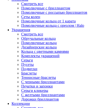
Смотреть все
Помолвочные с бриллиантом
Помолвочные с россыпью бриллиантов
Сеты колец
Помолвочные кольца от 1 карата
Помолвочные кольца с ореолом | Halo
Украшения
Смотреть все
Обручальные кольца
Помолвочные кольца
Дизайнерские кольца
Кольца с цветными камнями
Комплекты украшений
Серьги
Пусеты
Подвески
Браслеты
Теннисные браслеты
C черными бриллиантами
Печатки и запонки
Серьги кликеры
С желтыми бриллиантами
Дорожки бриллиантов
Коллекции
Смотреть все