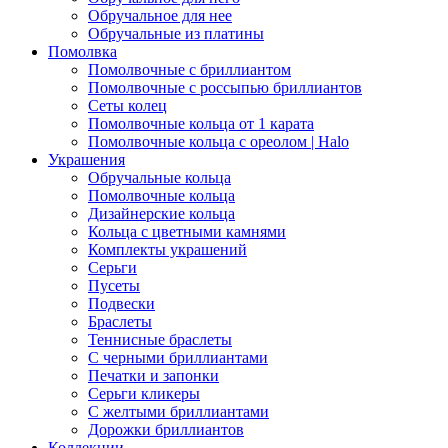
Обручальное для нее
Обручальные из платины
Помолвка
Помолвочные с бриллиантом
Помолвочные с россыпью бриллиантов
Сеты колец
Помолвочные кольца от 1 карата
Помолвочные кольца с ореолом | Halo
Украшения
Обручальные кольца
Помолвочные кольца
Дизайнерские кольца
Кольца с цветными камнями
Комплекты украшений
Серьги
Пусеты
Подвески
Браслеты
Теннисные браслеты
C черными бриллиантами
Печатки и запонки
Серьги кликеры
С желтыми бриллиантами
Дорожки бриллиантов
Коллекции