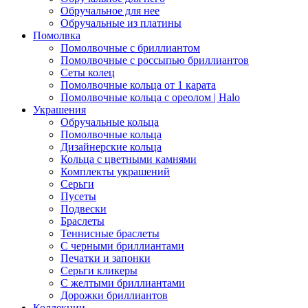
Обручальное для нее
Обручальные из платины
Помолвка
Помолвочные с бриллиантом
Помолвочные с россыпью бриллиантов
Сеты колец
Помолвочные кольца от 1 карата
Помолвочные кольца с ореолом | Halo
Украшения
Обручальные кольца
Помолвочные кольца
Дизайнерские кольца
Кольца с цветными камнями
Комплекты украшений
Серьги
Пусеты
Подвески
Браслеты
Теннисные браслеты
C черными бриллиантами
Печатки и запонки
Серьги кликеры
С желтыми бриллиантами
Дорожки бриллиантов
Коллекции