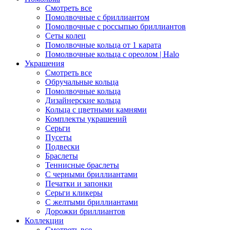
Смотреть все
Помолвочные с бриллиантом
Помолвочные с россыпью бриллиантов
Сеты колец
Помолвочные кольца от 1 карата
Помолвочные кольца с ореолом | Halo
Украшения
Смотреть все
Обручальные кольца
Помолвочные кольца
Дизайнерские кольца
Кольца с цветными камнями
Комплекты украшений
Серьги
Пусеты
Подвески
Браслеты
Теннисные браслеты
C черными бриллиантами
Печатки и запонки
Серьги кликеры
С желтыми бриллиантами
Дорожки бриллиантов
Коллекции
Смотреть все