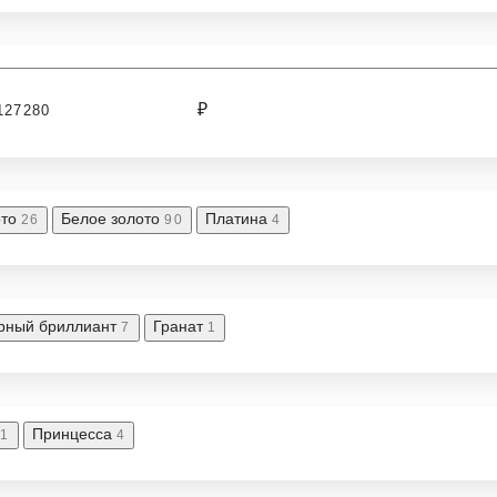
₽
ото
Белое золото
Платина
26
90
4
рный бриллиант
Гранат
7
1
Принцесса
1
4