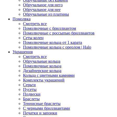
Обручальные без камней
Обручальное для него
Обручальное для нее
Обручальные из платины
Помолвка
Смотреть все
Помолвочные с бриллиантом
Помолвочные с россыпью бриллиантов
Сеты колец
Помолвочные кольца от 1 карата
Помолвочные кольца с ореолом | Halo
Украшения
Смотреть все
Обручальные кольца
Помолвочные кольца
Дизайнерские кольца
Кольца с цветными камнями
Комплекты украшений
Серьги
Пусеты
Подвески
Браслеты
Теннисные браслеты
C черными бриллиантами
Печатки и запонки