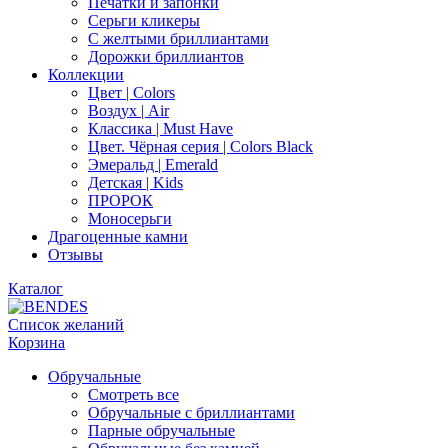
Печатки и запонки
Серьги кликеры
С желтыми бриллиантами
Дорожки бриллиантов
Коллекции
Цвет | Colors
Воздух | Air
Классика | Must Have
Цвет. Чёрная серия | Colors Black
Эмеральд | Emerald
Детская | Kids
ПРОРОК
Моносерьги
Драгоценные камни
Отзывы
Каталог
Список желаний
Корзина
Обручальные
Смотреть все
Обручальные с бриллиантами
Парные обручальные