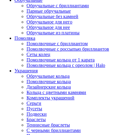
Обручальные
Обручальные с бриллиантами
Парные обручальные
Обручальные без камней
Обручальное для него
Обручальное для нее
Обручальные из платины
Помолвка
Помолвочные с бриллиантом
Помолвочные с россыпью бриллиантов
Сеты колец
Помолвочные кольца от 1 карата
Помолвочные кольца с ореолом | Halo
Украшения
Обручальные кольца
Помолвочные кольца
Дизайнерские кольца
Кольца с цветными камнями
Комплекты украшений
Серьги
Пусеты
Подвески
Браслеты
Теннисные браслеты
C черными бриллиантами