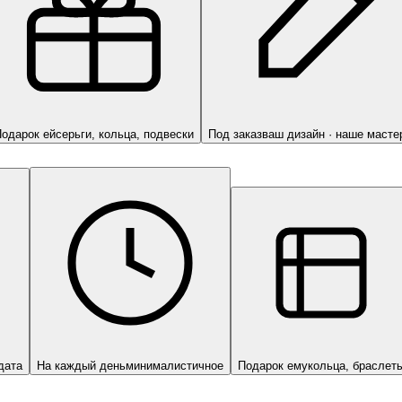
одарок ей
серьги, кольца, подвески
Под заказ
ваш дизайн · наше масте
дата
На каждый день
минималистичное
Подарок ему
кольца, браслет