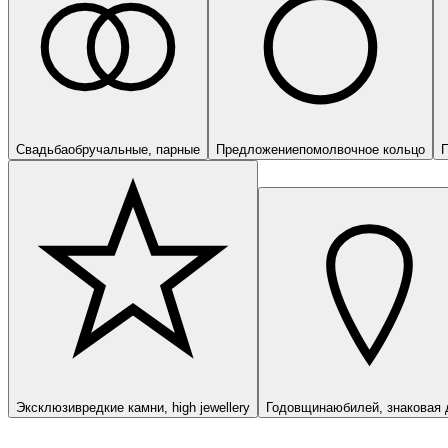
Свадьба
обручальные, парные
Предложение
помолвочное кольцо
П
Эксклюзив
редкие камни, high jewellery
Годовщина
юбилей, знаковая 