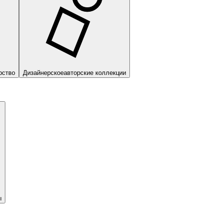
рство
Дизайнерское
авторские коллекции
ы