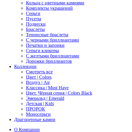
Кольца с цветными камнями
Комплекты украшений
Серьги
Пусеты
Подвески
Браслеты
Теннисные браслеты
C черными бриллиантами
Печатки и запонки
Серьги кликеры
С желтыми бриллиантами
Дорожки бриллиантов
Коллекции
Смотреть все
Цвет | Colors
Воздух | Air
Классика | Must Have
Цвет. Чёрная серия | Colors Black
Эмеральд | Emerald
Детская | Kids
ПРОРОК
Моносерьги
Драгоценные камни
О Компании