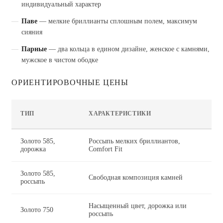
индивидуальный характер
Паве
— мелкие бриллианты сплошным полем, максимум
сияния
Парные
— два кольца в едином дизайне, женское с камнями,
мужское в чистом ободке
ОРИЕНТИРОВОЧНЫЕ ЦЕНЫ
ЦЕ
ТИП
ХАРАКТЕРИСТИКИ
ПА
Золото 585,
Россыпь мелких бриллиантов,
от 
дорожка
Comfort Fit
Золото 585,
Свободная композиция камней
от 
россыпь
Насыщенный цвет, дорожка или
Золото 750
от 
россыпь