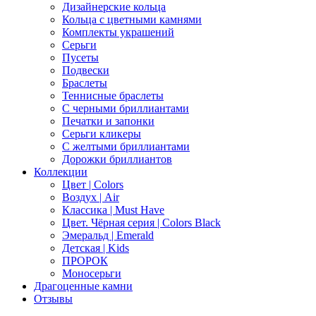
Дизайнерские кольца
Кольца с цветными камнями
Комплекты украшений
Серьги
Пусеты
Подвески
Браслеты
Теннисные браслеты
C черными бриллиантами
Печатки и запонки
Серьги кликеры
С желтыми бриллиантами
Дорожки бриллиантов
Коллекции
Цвет | Colors
Воздух | Air
Классика | Must Have
Цвет. Чёрная серия | Colors Black
Эмеральд | Emerald
Детская | Kids
ПРОРОК
Моносерьги
Драгоценные камни
Отзывы