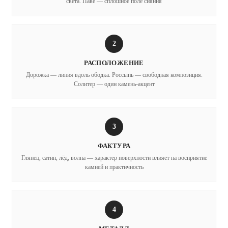
света. Паве — сплошное поле сияния
2
РАСПОЛОЖЕНИЕ
Дорожка — линия вдоль ободка. Россыпь — свободная композиция.
Солитер — один камень-акцент
3
ФАКТУРА
Глянец, сатин, лёд, волна — характер поверхности влияет на восприятие
камней и практичность
4